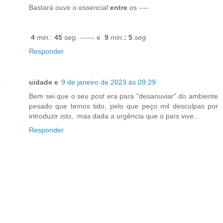
Bastará ouvir o essencial
entre
os ----
4
min.
:
45
seg
. ------ e
9
min.
:
5
seg.
Responder
uidade e
9 de janeiro de 2023 às 09:29
Bem sei que o seu post era para "desanuviar" do ambiente
pesado que temos tido, pelo que peço mil desculpas por
introduzir
isto
, mas dada a urgência que o país vive...
Responder