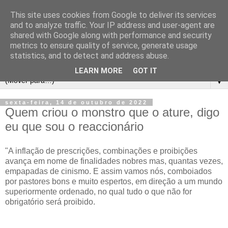
This site uses cookies from Google to deliver its services
and to analyze traffic. Your IP address and user-agent are
shared with Google along with performance and security
metrics to ensure quality of service, generate usage
statistics, and to detect and address abuse.
LEARN MORE
GOT IT
▼
sexta-feira, 14 de outubro de 2022
Quem criou o monstro que o ature, digo
eu que sou o reaccionário
"A inflação de prescrições, combinações e proibições
avança em nome de finalidades nobres mas, quantas vezes,
empapadas de cinismo. E assim vamos nós, comboiados
por pastores bons e muito espertos, em direção a um mundo
superiormente ordenado, no qual tudo o que não for
obrigatório será proibido.