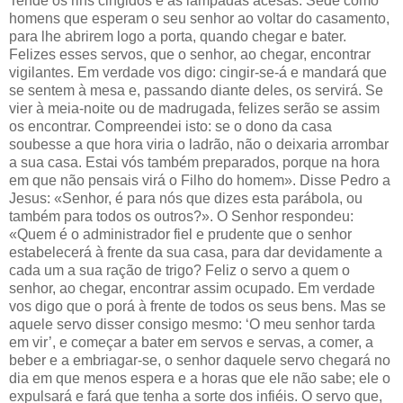
Tende os rins cingidos e as lâmpadas acesas. Sede como
homens que esperam o seu senhor ao voltar do casamento,
para lhe abrirem logo a porta, quando chegar e bater.
Felizes esses servos, que o senhor, ao chegar, encontrar
vigilantes. Em verdade vos digo: cingir-se-á e mandará que
se sentem à mesa e, passando diante deles, os servirá. Se
vier à meia-noite ou de madrugada, felizes serão se assim
os encontrar. Compreendei isto: se o dono da casa
soubesse a que hora viria o ladrão, não o deixaria arrombar
a sua casa. Estai vós também preparados, porque na hora
em que não pensais virá o Filho do homem». Disse Pedro a
Jesus: «Senhor, é para nós que dizes esta parábola, ou
também para todos os outros?». O Senhor respondeu:
«Quem é o administrador fiel e prudente que o senhor
estabelecerá à frente da sua casa, para dar devidamente a
cada um a sua ração de trigo? Feliz o servo a quem o
senhor, ao chegar, encontrar assim ocupado. Em verdade
vos digo que o porá à frente de todos os seus bens. Mas se
aquele servo disser consigo mesmo: ‘O meu senhor tarda
em vir’, e começar a bater em servos e servas, a comer, a
beber e a embriagar-se, o senhor daquele servo chegará no
dia em que menos espera e a horas que ele não sabe; ele o
expulsará e fará que tenha a sorte dos infiéis. O servo que,