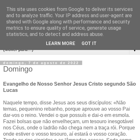
This site uses cookies from Google to deliver its services
and to analyze traffic. Your IP address and user-agent are
shared with Google along with performance and security
metrics to ensure quality of service, generate usage
statistics, and to detect and address abuse.
LEARN MORE
GOT IT
▼
domingo, 7 de agosto de 2022
Domingo
Evangelho de Nosso Senhor Jesus Cristo segundo São
Lucas
Naquele tempo, disse Jesus aos seus discípulos: «Não
temas, pequenino rebanho, porque aprouve ao vosso Pai
dar-vos o reino. Vendei o que possuís e dai-o em esmola.
Fazei bolsas que não envelheçam, um tesouro inesgotável
nos Céus, onde o ladrão não chega nem a traça rói. Porque
onde estiver o vosso tesouro, aí estará o vosso coração.