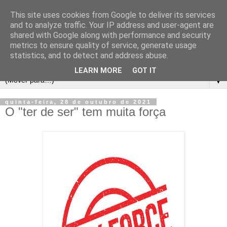
This site uses cookies from Google to deliver its services
and to analyze traffic. Your IP address and user-agent are
shared with Google along with performance and security
metrics to ensure quality of service, generate usage
statistics, and to detect and address abuse.
LEARN MORE
GOT IT
▼
quinta-feira, 28 de outubro de 2021
O "ter de ser" tem muita força