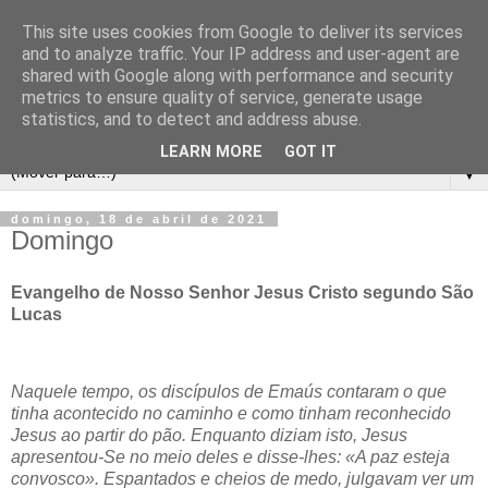
This site uses cookies from Google to deliver its services
and to analyze traffic. Your IP address and user-agent are
shared with Google along with performance and security
metrics to ensure quality of service, generate usage
statistics, and to detect and address abuse.
LEARN MORE
GOT IT
▼
domingo, 18 de abril de 2021
Domingo
Evangelho de Nosso Senhor Jesus Cristo segundo São
Lucas
Naquele tempo, os discípulos de Emaús contaram o que
tinha acontecido no caminho e como tinham reconhecido
Jesus ao partir do pão. Enquanto diziam isto, Jesus
apresentou-Se no meio deles e disse-lhes: «A paz esteja
convosco». Espantados e cheios de medo, julgavam ver um