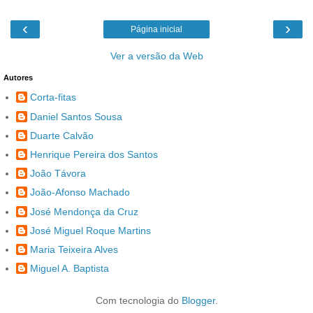
‹
›
Página inicial
Ver a versão da Web
Autores
Corta-fitas
Daniel Santos Sousa
Duarte Calvão
Henrique Pereira dos Santos
João Távora
João-Afonso Machado
José Mendonça da Cruz
José Miguel Roque Martins
Maria Teixeira Alves
Miguel A. Baptista
Com tecnologia do
Blogger
.