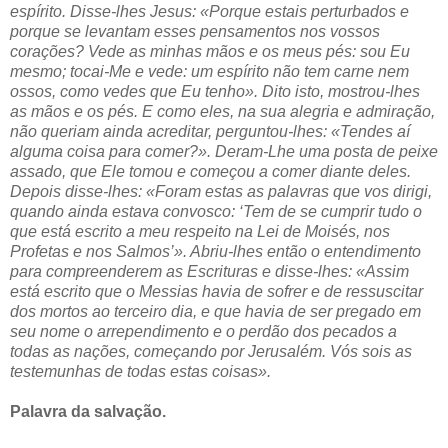
espírito. Disse-lhes Jesus: «Porque estais perturbados e
porque se levantam esses pensamentos nos vossos
corações? Vede as minhas mãos e os meus pés: sou Eu
mesmo; tocai-Me e vede: um espírito não tem carne nem
ossos, como vedes que Eu tenho». Dito isto, mostrou-lhes
as mãos e os pés. E como eles, na sua alegria e admiração,
não queriam ainda acreditar, perguntou-lhes: «Tendes aí
alguma coisa para comer?». Deram-Lhe uma posta de peixe
assado, que Ele tomou e começou a comer diante deles.
Depois disse-lhes: «Foram estas as palavras que vos dirigi,
quando ainda estava convosco: ‘Tem de se cumprir tudo o
que está escrito a meu respeito na Lei de Moisés, nos
Profetas e nos Salmos’». Abriu-lhes então o entendimento
para compreenderem as Escrituras e disse-lhes: «Assim
está escrito que o Messias havia de sofrer e de ressuscitar
dos mortos ao terceiro dia, e que havia de ser pregado em
seu nome o arrependimento e o perdão dos pecados a
todas as nações, começando por Jerusalém. Vós sois as
testemunhas de todas estas coisas».
Palavra da salvação.