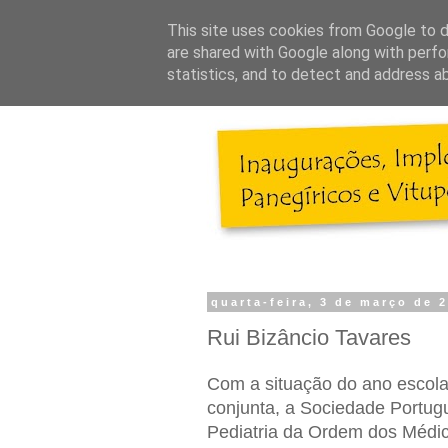
This site uses cookies from Google to de
are shared with Google along with perfo
statistics, and to detect and address a
quarta-feira, 3 de março de 
Rui Bizâncio Tavares
Com a situação do ano escola
conjunta, a Sociedade Portugu
Pediatria da Ordem dos Médi