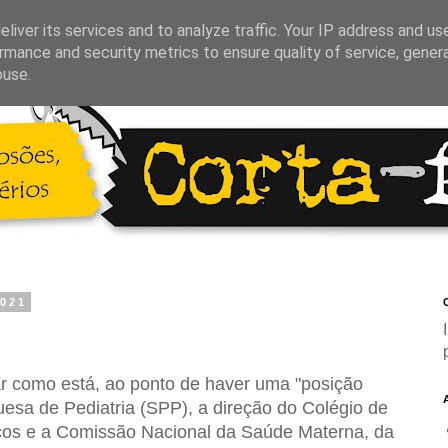
liver its services and to analyze traffic. Your IP address and us
rmance and security metrics to ensure quality of service, gene
buse.
2021
C
r como está, ao ponto de haver uma "posição
esa de Pediatria (SPP), a direção do Colégio de
cos e a Comissão Nacional da Saúde Materna, da