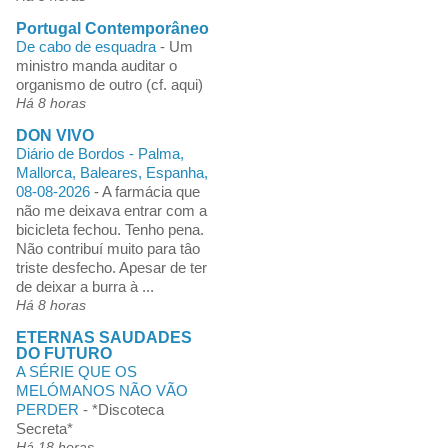
Portugal Contemporâneo
De cabo de esquadra
-
Um
ministro manda auditar o
organismo de outro (cf. aqui)
Há 8 horas
DON VIVO
Diário de Bordos - Palma,
Mallorca, Baleares, Espanha,
08-08-2026
-
A farmácia que
não me deixava entrar com a
bicicleta fechou. Tenho pena.
Não contribuí muito para tâo
triste desfecho. Apesar de ter
de deixar a burra à ...
Há 8 horas
ETERNAS SAUDADES
DO FUTURO
A SÉRIE QUE OS
MELÓMANOS NÃO VÃO
PERDER
-
*Discoteca
Secreta*
Há 18 horas