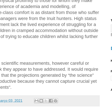
physical proximity to those for whom they make
xperience of academia and modelling, of
class comfort is as distant from those who suffer
nagers were from the Inuit hunters. High status
T
ment lack the lived experience of struggling for a
children in cramped accommodation without outside
f trying to educate children whilst lacking further
N
t scientific measurements, however careful or
ask they appear to have addressed. It would require
that the projections generated by “the science”
oductive because they cannot capture crucial yet
ents".
arço 03, 2021