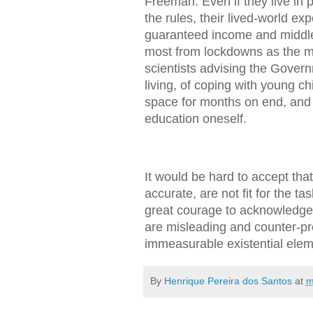
Freeman. Even if they live in 
the rules, their lived-world e
guaranteed income and middle-
most from lockdowns as the ma
scientists advising the Govern
living, of coping with young 
space for months on end, and o
education oneself.
It would be hard to accept tha
accurate, are not fit for the t
great courage to acknowledge 
are misleading and counter-pr
immeasurable existential elem
By
Henrique Pereira dos Santos
at
m