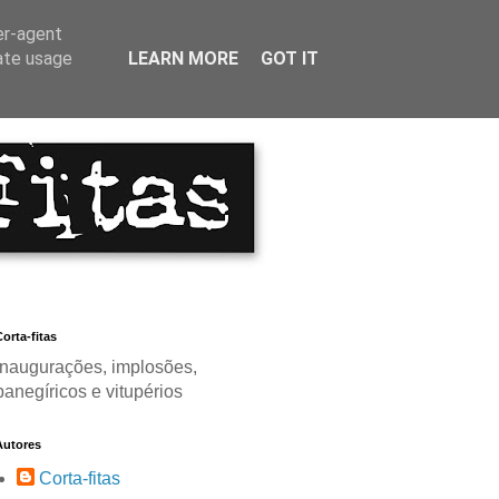
er-agent
rate usage
LEARN MORE
GOT IT
orta-fitas
Inaugurações, implosões,
panegíricos e vitupérios
Autores
Corta-fitas