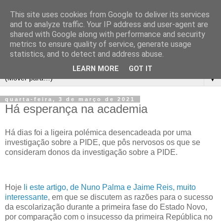
This site uses cookies from Google to deliver its services
and to analyze traffic. Your IP address and user-agent are
shared with Google along with performance and security
metrics to ensure quality of service, generate usage
statistics, and to detect and address abuse.
LEARN MORE
GOT IT
▼
quarta-feira, 3 de março de 2021
Há esperança na academia
Há dias foi a ligeira polémica desencadeada por uma
investigação sobre a PIDE, que pôs nervosos os que se
consideram donos da investigação sobre a PIDE.
Hoje
li este artigo, de Nuno Palma e Jaime Reis, muito
interessante
, em que se discutem as razões para o sucesso
da escolarização durante a primeira fase do Estado Novo,
por comparação com o insucesso da primeira República no