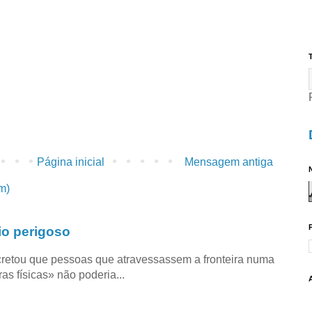
T
Página inicial
Mensagem antiga
N
m)
io perigoso
retou que pessoas que atravessassem a fronteira numa
as físicas» não poderia...