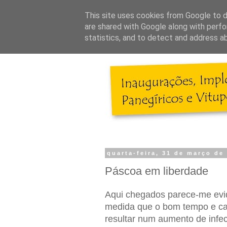
This site uses cookies from Google to de
are shared with Google along with perfo
statistics, and to detect and address a
quarta-feira, 31 de março de
Páscoa em liberdade
Aqui chegados parece-me evi
medida que o bom tempo e ca
resultar num aumento de infe