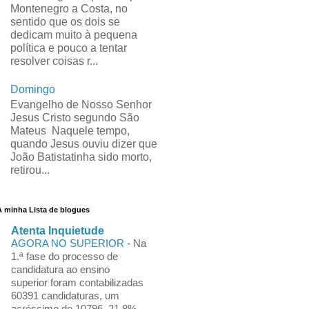
Montenegro a Costa, no
sentido que os dois se
dedicam muito à pequena
política e pouco a tentar
resolver coisas r...
Domingo
Evangelho de Nosso Senhor
Jesus Cristo segundo São
Mateus Naquele tempo,
quando Jesus ouviu dizer que
João Batistatinha sido morto,
retirou...
A minha Lista de blogues
Atenta Inquietude
AGORA NO SUPERIOR
-
Na
1.ª fase do processo de
candidatura ao ensino
superior foram contabilizadas
60391 candidaturas, um
acréscimo de 10796, 21,8%.