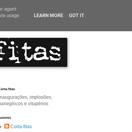
er-agent
rate usage
LEARN MORE
GOT IT
orta-fitas
Inaugurações, implosões,
panegíricos e vitupérios
Autores
Corta-fitas