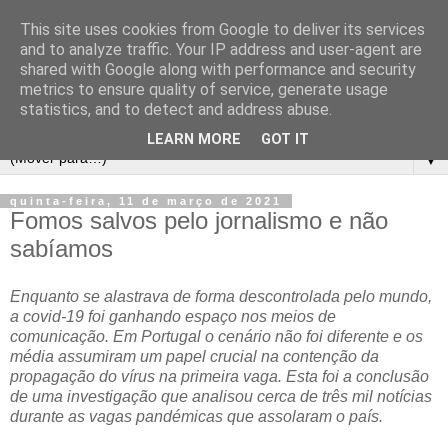
This site uses cookies from Google to deliver its services
and to analyze traffic. Your IP address and user-agent are
shared with Google along with performance and security
metrics to ensure quality of service, generate usage
statistics, and to detect and address abuse.
LEARN MORE
GOT IT
▼
quinta-feira, 11 de março de 2021
Fomos salvos pelo jornalismo e não
sabíamos
Enquanto se alastrava de forma descontrolada pelo mundo,
a covid-19 foi ganhando espaço nos meios de
comunicação. Em Portugal o cenário não foi diferente e os
média assumiram um papel crucial na contenção da
propagação do vírus na primeira vaga. Esta foi a conclusão
de uma investigação que analisou cerca de três mil notícias
durante as vagas pandémicas que assolaram o país.