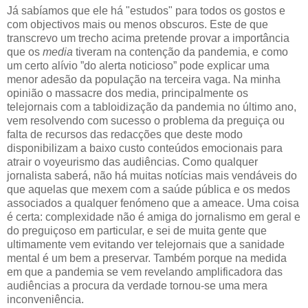
Já sabíamos que ele há "estudos" para todos os gostos e
com objectivos mais ou menos obscuros. Este de que
transcrevo um trecho acima pretende provar a importância
que os
media
tiveram na contenção da pandemia, e como
um certo alívio ”do alerta noticioso” pode explicar uma
menor adesão da população na terceira vaga. Na minha
opinião o massacre dos media, principalmente os
telejornais com a tabloidização da pandemia no último ano,
vem resolvendo com sucesso o problema da preguiça ou
falta de recursos das redacções que deste modo
disponibilizam a baixo custo conteúdos emocionais para
atrair o voyeurismo das audiências. Como qualquer
jornalista saberá, não há muitas notícias mais vendáveis do
que aquelas que mexem com a saúde pública e os medos
associados a qualquer fenómeno que a ameace. Uma coisa
é certa: complexidade não é amiga do jornalismo em geral e
do preguiçoso em particular, e sei de muita gente que
ultimamente vem evitando ver telejornais que a sanidade
mental é um bem a preservar. Também porque na medida
em que a pandemia se vem revelando amplificadora das
audiências a procura da verdade tornou-se uma mera
inconveniência.