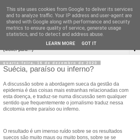
This site uses cookies from Google to deliver its services
and to analyze traffic. Your IP address and user-agent are
shared with Google along with performance and security
metrics to ensure quality of service, generate usage
statistics, and to detect and address abuse.
LEARN MORE
GOT IT
▼
quarta-feira, 16 de dezembro de 2020
Suécia, paraíso ou inferno?
A discussão sobre a abordagem sueca da gestão da
epidemia é das coisas mais estranhas relacionadas com
esta doença, e traduz-se numa discussão sem qualquer
sentido que frequentemente o jornalismo traduz nessa
dicotomia entre paraíso ou inferno.
O resultado é um imenso ruído sobre se os resultados
suecos são muito maus ou muito bons, sobre se se