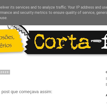
liver its services and to analyze traffic. Your IP address and us
rmance and security metrics to ensure quality of service, gene
buse.
 2020
C
m post que começava assim: