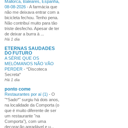
Mallorca, Baleares, Espanha,
08-08-2026
-
A farmácia que
não me deixava entrar com a
bicicleta fechou. Tenho pena.
Não contribuí muito para tâo
triste desfecho. Apesar de ter
de deixar a burra à ...
Há 1 dia
ETERNAS SAUDADES
DO FUTURO
A SÉRIE QUE OS
MELÓMANOS NÃO VÃO
PERDER
-
*Discoteca
Secreta*
Há 1 dia
ponto come
Restaurantes por aí (1)
-
O
"*Sado*" surgiu há dois anos,
na localidade da Comporta (o
que é muito diferente de ser
um restaurante "na
Comporta"), com uma
decoração agradável e u...