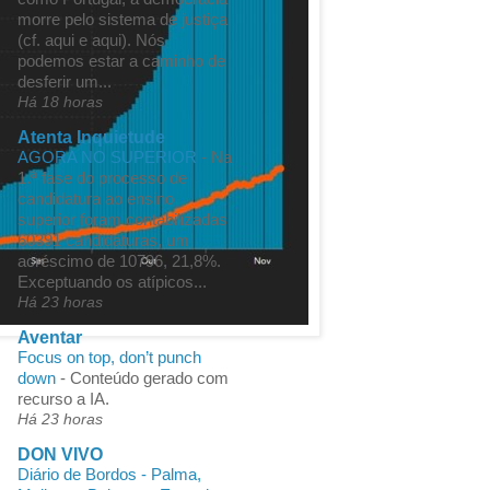
morre pelo sistema de justiça
(cf. aqui e aqui). Nós
podemos estar a caminho de
desferir um...
Há 18 horas
Atenta Inquietude
AGORA NO SUPERIOR
-
Na
1.ª fase do processo de
candidatura ao ensino
superior foram contabilizadas
60391 candidaturas, um
acréscimo de 10796, 21,8%.
Exceptuando os atípicos...
Há 23 horas
Aventar
Focus on top, don’t punch
down
-
Conteúdo gerado com
recurso a IA.
Há 23 horas
DON VIVO
Diário de Bordos - Palma,