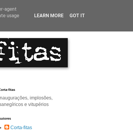
er-agent
rate usage
LEARN MORE
GOT IT
orta-fitas
Inaugurações, implosões,
panegíricos e vitupérios
Autores
Corta-fitas