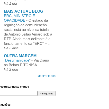
Há 1 dia
MAIS ACTUAL BLOG
ERC, MINISTRO E
OPACIDADE
-
O estado da
regulação da comunicação
social está ao nível da tutela
de António Leitão Amaro sob a
RTP. Ainda mais delirante é o
funcionamento da *ERC* – ...
Há 2 dias
OUTRA MARGEM
"Desumanidade"
-
Via Diário
as Beiras PITONISA
Há 2 dias
Mostrar todos
Pesquisar neste blogue
Ligações