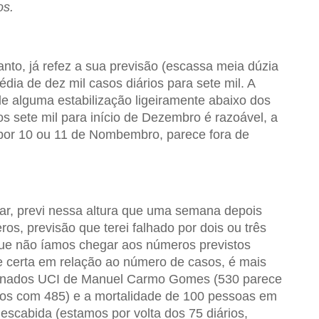
os.
to, já refez a sua previsão (escassa meia dúzia
dia de dez mil casos diários para sete mil. A
e alguma estabilização ligeiramente abaixo dos
dos sete mil para início de Dezembro é razoável, a
li por 10 ou 11 de Nombembro, parece fora de
azar, previ nessa altura que uma semana depois
ros, previsão que terei falhado por dois ou três
 que não íamos chegar aos números previstos
e certa em relação ao número de casos, é mais
ernados UCI de Manuel Carmo Gomes (530 parece
mos com 485) e a mortalidade de 100 pessoas em
cabida (estamos por volta dos 75 diários,