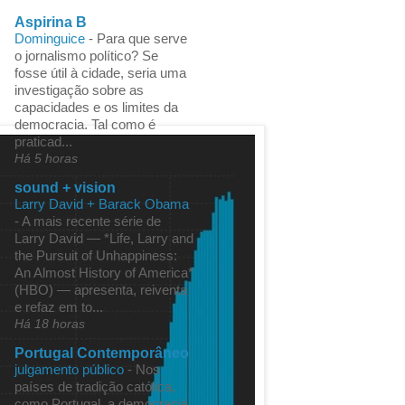
Aspirina B
Dominguice
-
Para que serve
o jornalismo político? Se
fosse útil à cidade, seria uma
investigação sobre as
capacidades e os limites da
democracia. Tal como é
praticad...
Há 5 horas
sound + vision
Larry David + Barack Obama
-
A mais recente série de
Larry David — *Life, Larry and
the Pursuit of Unhappiness:
An Almost History of America*
(HBO) — apresenta, reiventa
e refaz em to...
Há 18 horas
Portugal Contemporâneo
julgamento público
-
Nos
países de tradição católica,
como Portugal, a democracia