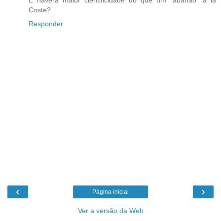
E haverá maior cientificidade do que um "abanão" à la
Coste?
Responder
‹
›
Página inicial
Ver a versão da Web