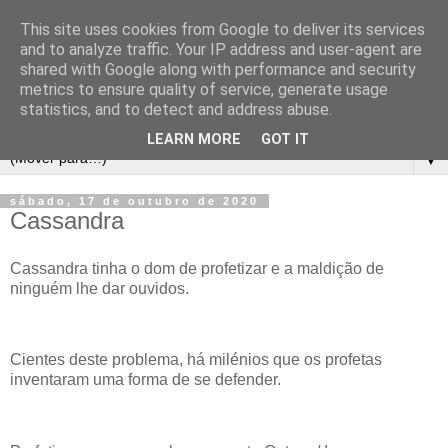
This site uses cookies from Google to deliver its services
and to analyze traffic. Your IP address and user-agent are
shared with Google along with performance and security
metrics to ensure quality of service, generate usage
statistics, and to detect and address abuse.
LEARN MORE
GOT IT
▼
sábado, 17 de outubro de 2020
Cassandra
Cassandra tinha o dom de profetizar e a maldição de
ninguém lhe dar ouvidos.
Cientes deste problema, há milénios que os profetas
inventaram uma forma de se defender.