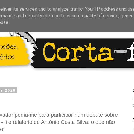
liver its services and to analyze traffic. Your IP address and us
rmance and security metrics to ensure quality of service, gene
buse.
de 2020
C
rvador pediu-me para participar num debate sobre
 - li o relatório de António Costa Silva, o que não
r.