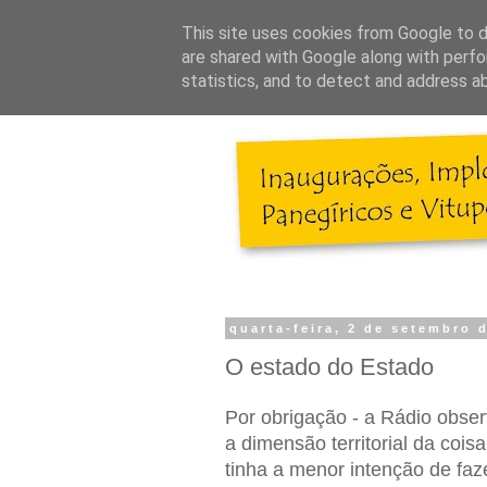
This site uses cookies from Google to de
are shared with Google along with perfo
statistics, and to detect and address a
quarta-feira, 2 de setembro 
O estado do Estado
Por obrigação - a Rádio obse
a dimensão territorial da coisa
tinha a menor intenção de faze