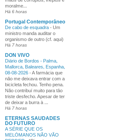
moralme...
Há 6 horas
Portugal Contemporâneo
De cabo de esquadra
-
Um
ministro manda auditar o
organismo de outro (cf. aqui)
Há 7 horas
DON VIVO
Diário de Bordos - Palma,
Mallorca, Baleares, Espanha,
08-08-2026
-
A farmácia que
não me deixava entrar com a
bicicleta fechou. Tenho pena.
Não contribuí muito para tâo
triste desfecho. Apesar de ter
de deixar a burra à ...
Há 7 horas
ETERNAS SAUDADES
DO FUTURO
A SÉRIE QUE OS
MELÓMANOS NÃO VÃO