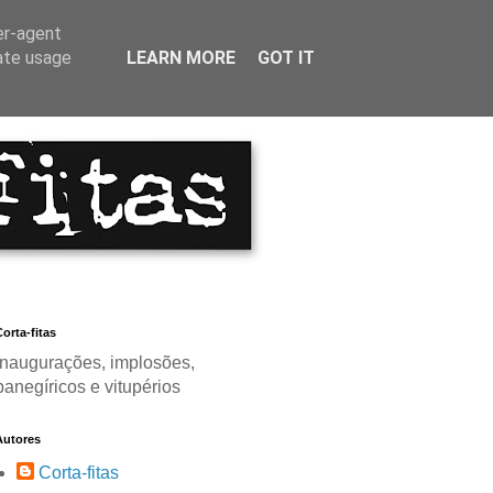
er-agent
rate usage
LEARN MORE
GOT IT
orta-fitas
Inaugurações, implosões,
panegíricos e vitupérios
Autores
Corta-fitas