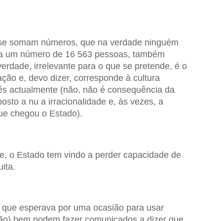
 se somam números, que na verdade ninguém
r a um número de 16 563 pessoas, também
 verdade, irrelevante para o que se pretende, é o
ção e, devo dizer, corresponde à cultura
s actualmente (não, não é consequência da
osto a nu a irracionalidade e, às vezes, a
ue chegou o Estado).
te, o Estado tem vindo a perder capacidade de
ita.
 que esperava por uma ocasião para usar
o) bem podem fazer comunicados a dizer que