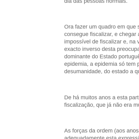
dia das pessoas normais.
Ora fazer um quadro em que
consegue fiscalizar, e chega
impossível de fiscalizar e, na
exacto inverso desta preocupa
dominante do Estado portuguê
epidemia, a epidemia só tem p
desumanidade, do estado a q
De há muitos anos a esta par
fiscalização, que já não era mu
As forças da ordem (aos anos
adequadamente esta expressã