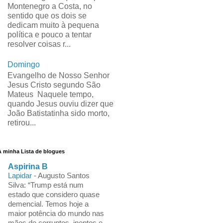
Montenegro a Costa, no
sentido que os dois se
dedicam muito à pequena
política e pouco a tentar
resolver coisas r...
Domingo
Evangelho de Nosso Senhor
Jesus Cristo segundo São
Mateus Naquele tempo,
quando Jesus ouviu dizer que
João Batistatinha sido morto,
retirou...
A minha Lista de blogues
Aspirina B
Lapidar
-
Augusto Santos
Silva: “Trump está num
estado que considero quase
demencial. Temos hoje a
maior potência do mundo nas
mãos de corruptos, ineptos e