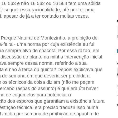
 16 563 e não 16 562 ou 16 564 tem uma sólida
ir sequer essa racionalidade, até por ter uma
ui, apesar de já a ter contado muitas vezes.
T
arque Natural de Montezinho, a proibição de
feira - uma norma por cuja existência eu fui
ra sempre alvo de chacota. Por essa razão, em
 discussão do plano, na minha intervenção inicial
lava sempre dessa norma, referindo a sua
N
rta e não à terça ou quinta? Depois explicava que
ia de semana em que deveria ser proibida a
 os técnicos da coisa diziam (não me peçam
rcebo raspas do assunto) é que era útil haver
a de cogumelos para potenciar o
o dos esporos que garantiam a existência futura
strição técnica, era preciso traduzir isso numa
. Um dia por semana de proibição de apanha de