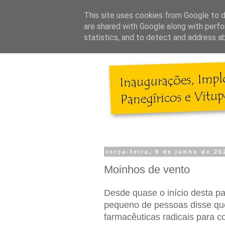
This site uses cookies from Google to de
are shared with Google along with perfo
statistics, and to detect and address a
terça-feira, 9 de junho de 20
Moinhos de vento
Desde quase o início desta p
pequeno de pessoas disse qu
farmacêuticas radicais para c