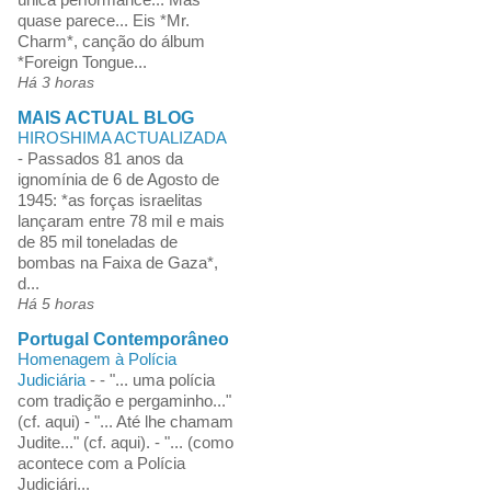
quase parece... Eis *Mr.
Charm*, canção do álbum
*Foreign Tongue...
Há 3 horas
MAIS ACTUAL BLOG
HIROSHIMA ACTUALIZADA
-
Passados 81 anos da
ignomínia de 6 de Agosto de
1945: *as forças israelitas
lançaram entre 78 mil e mais
de 85 mil toneladas de
bombas na Faixa de Gaza*,
d...
Há 5 horas
Portugal Contemporâneo
Homenagem à Polícia
Judiciária
-
- "... uma polícia
com tradição e pergaminho..."
(cf. aqui) - "... Até lhe chamam
Judite..." (cf. aqui). - "... (como
acontece com a Polícia
Judiciári...