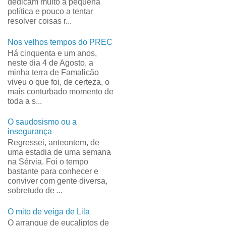
dedicam muito à pequena
política e pouco a tentar
resolver coisas r...
Nos velhos tempos do PREC
Há cinquenta e um anos,
neste dia 4 de Agosto, a
minha terra de Famalicão
viveu o que foi, de certeza, o
mais conturbado momento de
toda a s...
O saudosismo ou a
insegurança
Regressei, anteontem, de
uma estadia de uma semana
na Sérvia. Foi o tempo
bastante para conhecer e
conviver com gente diversa,
sobretudo de ...
O mito de veiga de Lila
O arranque de eucaliptos de