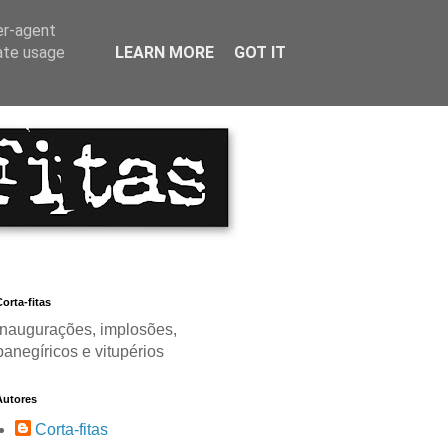
er-agent
rate usage
LEARN MORE
GOT IT
orta-fitas
Inaugurações, implosões,
panegíricos e vitupérios
Autores
Corta-fitas