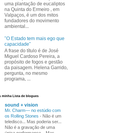
uma plantação de eucaliptos
na Quinta do Ermeiro , em
Valpaços, é um dos mitos
fundadores do movimento
ambiental...
"O Estado tem mais ego que
capacidade"
A frase do título é de José
Miguel Cardoso Pereira, a
propósito de fogos e gestão
da paisagem. Helena Garrido,
pergunta, no mesmo
programa, ...
A minha Lista de blogues
sound + vision
Mr. Charm— no estúdio com
os Rolling Stones
-
Não é um
teledisco... Mas poderia ser...
Não é a gravação de uma
única performance... Mas