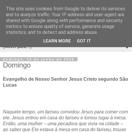
This site uses cookies from Google to deliver its services
and to analyze traffic. Your IP address and user-agent are
shared with Google along with performance and security
metrics to ensure quality of service, generate usage
statistics, and to detect and address abuse.
LEARN MORE
GOT IT
▼
domingo, 12 de junho de 2016
Domingo
Evangelho de Nosso Senhor Jesus Cristo segundo São
Lucas
Naquele tempo, um fariseu convidou Jesus para comer com
ele. Jesus entrou em casa do fariseu e tomou lugar à mesa.
Então, uma mulher – uma pecadora que vivia na cidade –
ao saber que Ele estava à mesa em casa do fariseu, trouxe