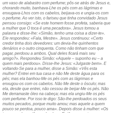
um vaso de alabastro com perfume; pôs-se atrás de Jesus e,
chorando muito, banhava-Lhe os pés com as lágrimas e
enxugava-Lhos com os cabelos, beijava-os e ungia-os com
o perfume. Ao ver isto, o fariseu que tinha convidado Jesus
pensou consigo: «Se este homem fosse profeta, saberia que
a mulher que O toca é uma pecadora». Jesus tomou a
palavra e disse-lhe: «Simão, tenho uma coisa a dizer-te».
Ele respondeu: «Fala, Mestre». Jesus continuou: «Certo
credor tinha dois devedores: um devia-lhe quinhentos
denários e o outro cinquenta. Como não tinham com que
pagar, perdoou a ambos. Qual deles ficará mais seu
amigo?». Respondeu Simão: «Aquele – suponho eu – a
quem mais perdoou». Disse-lhe Jesus: «Julgaste bem». E
voltando-Se para a mulher, disse a Simão: «Vês esta
mulher? Entrei em tua casa e não Me deste água para os
pés; mas ela banhou-Me os pés com as lágrimas e
enxugou-os com os cabelos. Não Me deste o ósculo; mas
ela, desde que entrei, não cessou de beijar-Me os pés. Não
Me derramaste óleo na cabeça; mas ela ungiu-Me os pés
com perfume. Por isso te digo: São-lhe perdoados os seus
muitos pecados, porque muito amou; mas aquele a quem
pouco se perdoa, pouco ama». Depois disse à mulher: «Os