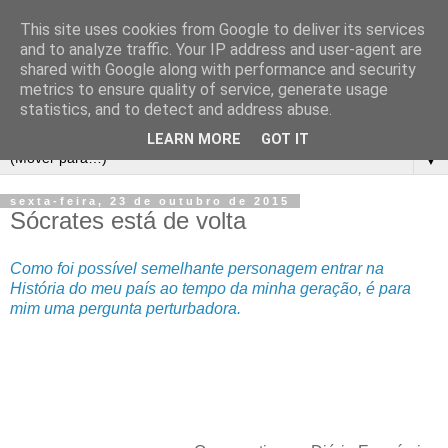
This site uses cookies from Google to deliver its services
and to analyze traffic. Your IP address and user-agent are
shared with Google along with performance and security
metrics to ensure quality of service, generate usage
statistics, and to detect and address abuse.
LEARN MORE
GOT IT
▼
sexta-feira, 23 de outubro de 2015
Sócrates está de volta
Como foi possível semelhante personagem entrar na
História do meu país ao tempo da minha geração, é para
mim uma pergunta perturbadora.