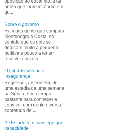
oposição ao eucalipto, a tal
ponto que, num incêndio em
qu...
Sobre o governo
Há muita gente que compara
Montenegro a Costa, no
sentido que os dois se
dedicam muito à pequena
política e pouco a tentar
resolver coisas r...
O saudosismo ou a
insegurança
Regressei, anteontem, de
uma estadia de uma semana
na Sérvia. Foi o tempo
bastante para conhecer e
conviver com gente diversa,
sobretudo de ...
"O Estado tem mais ego que
capacidade"