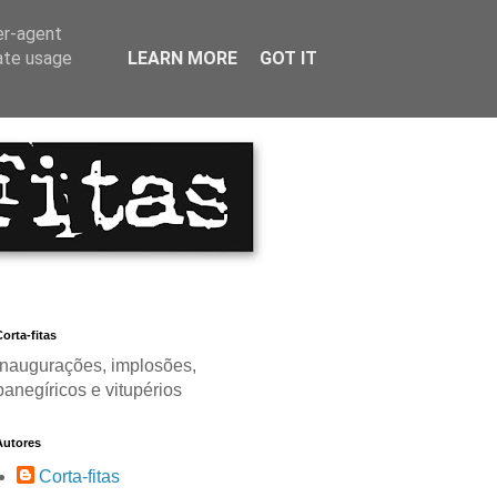
er-agent
rate usage
LEARN MORE
GOT IT
orta-fitas
Inaugurações, implosões,
panegíricos e vitupérios
Autores
Corta-fitas