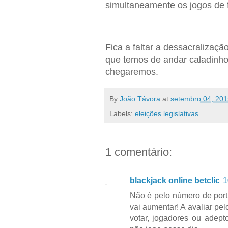
simultaneamente os jogos de fu
Fica a faltar a dessacralizaçã
que temos de andar caladinho
chegaremos.
By
João Távora
at
setembro 04, 201
Labels:
eleições legislativas
1 comentário:
blackjack online betclic
1
Não é pelo número de port
vai aumentar! A avaliar pe
votar, jogadores ou adep