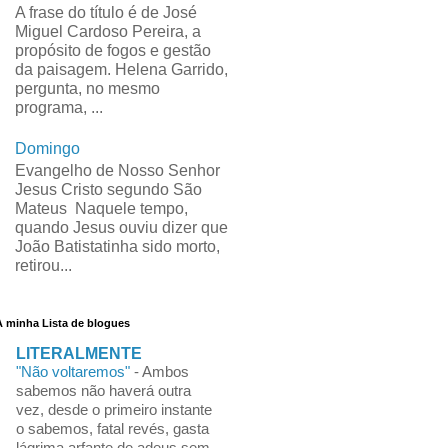
A frase do título é de José
Miguel Cardoso Pereira, a
propósito de fogos e gestão
da paisagem. Helena Garrido,
pergunta, no mesmo
programa, ...
Domingo
Evangelho de Nosso Senhor
Jesus Cristo segundo São
Mateus Naquele tempo,
quando Jesus ouviu dizer que
João Batistatinha sido morto,
retirou...
A minha Lista de blogues
LITERALMENTE
"Não voltaremos"
-
Ambos
sabemos não haverá outra
vez, desde o primeiro instante
o sabemos, fatal revés, gasta
lágrima arfante de adeus sem