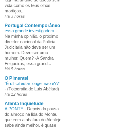
vida como os teus olhos
mortiços,...
Há 3 horas
Portugal Contemporâneo
essa grande investigadora
-
Na minha opinião, o próximo
director-nacional da Polícia
Judiciária não deve ser um
homem. Deve ser uma
mulher. Quem? -A Sandra
Felgueiras, essa grand...
Há 5 horas
O Pimentel
"É difícil estar longe, não é??"
-
(Fotografia de Luís Abélard)
Há 12 horas
Atenta Inquietude
A PONTE
-
Depois da pausa
do almoço na lida do Monte,
que com a abafura do Alentejo
sabe ainda melhor, é quase