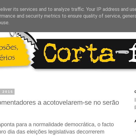
liver its services and to analyze traffic. Your IP address and us
rmance and security metrics to ensure quality of service, gene
buse.
e 2015
C
comentadores a acotovelarem-se no serão
aponta para a normalidade democrática, o facto
o dia das eleições legislativas decorrerem