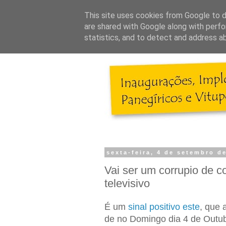
This site uses cookies from Google to de
are shared with Google along with perfo
statistics, and to detect and address a
sexta-feira, 4 de setembro d
Vai ser um corrupio de 
televisivo
É um
sinal positivo este
, que 
de no Domingo dia 4 de Outubr