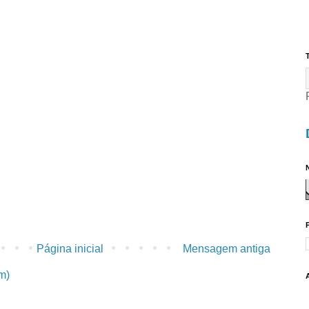
T
N
Página inicial
Mensagem antiga
m)