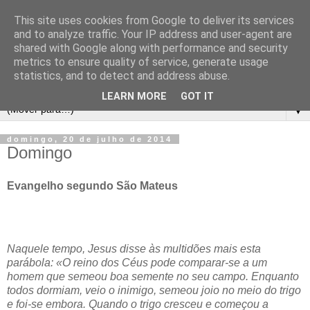
This site uses cookies from Google to deliver its services
and to analyze traffic. Your IP address and user-agent are
shared with Google along with performance and security
metrics to ensure quality of service, generate usage
statistics, and to detect and address abuse.
LEARN MORE
GOT IT
▼
domingo, 20 de julho de 2014
Domingo
Evangelho segundo São Mateus
Naquele tempo, Jesus disse às multidões mais esta
parábola: «O reino dos Céus pode comparar-se a um
homem que semeou boa semente no seu campo. Enquanto
todos dormiam, veio o inimigo, semeou joio no meio do trigo
e foi-se embora. Quando o trigo cresceu e começou a