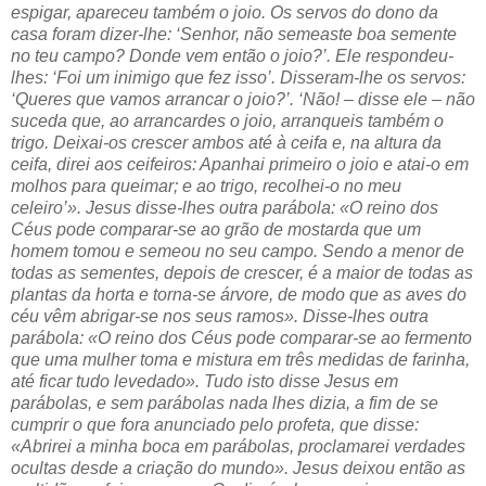
espigar, apareceu também o joio. Os servos do dono da
casa foram dizer-lhe: ‘Senhor, não semeaste boa semente
no teu campo? Donde vem então o joio?’. Ele respondeu-
lhes: ‘Foi um inimigo que fez isso’. Disseram-lhe os servos:
‘Queres que vamos arrancar o joio?’. ‘Não! – disse ele – não
suceda que, ao arrancardes o joio, arranqueis também o
trigo. Deixai-os crescer ambos até à ceifa e, na altura da
ceifa, direi aos ceifeiros: Apanhai primeiro o joio e atai-o em
molhos para queimar; e ao trigo, recolhei-o no meu
celeiro’». Jesus disse-lhes outra parábola: «O reino dos
Céus pode comparar-se ao grão de mostarda que um
homem tomou e semeou no seu campo. Sendo a menor de
todas as sementes, depois de crescer, é a maior de todas as
plantas da horta e torna-se árvore, de modo que as aves do
céu vêm abrigar-se nos seus ramos». Disse-lhes outra
parábola: «O reino dos Céus pode comparar-se ao fermento
que uma mulher toma e mistura em três medidas de farinha,
até ficar tudo levedado». Tudo isto disse Jesus em
parábolas, e sem parábolas nada lhes dizia, a fim de se
cumprir o que fora anunciado pelo profeta, que disse:
«Abrirei a minha boca em parábolas, proclamarei verdades
ocultas desde a criação do mundo». Jesus deixou então as