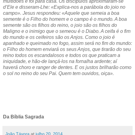
multidões e foi para casa. Os discípulos aproximaram-se
d’Ele e disseram-Lhe: «Explica-nos a parábola do joio no
campo». Jesus respondeu: «Aquele que semeia a boa
semente é o Filho do homem e o campo é o mundo. A boa
semente são os filhos do reino, o joio são os filhos do
Maligno e o inimigo que o semeou é o Diabo. A ceifa é o fim
do mundo e os ceifeiros são os Anjos. Como o joio é
apanhado e queimado no fogo, assim será no fim do mundo:
o Filho do homem enviará os seus Anjos, que tirarão do seu
reino todos os escandalosos e todos os que praticam a
iniquidade, e hão-de lançá-los na fornalha ardente; aí
haverá choro e ranger de dentes. E os justos brilharão como
o sol no reino do seu Pai. Quem tem ouvidos, oiça».
Da Bíblia Sagrada
João Távora
at
julho 20, 2014