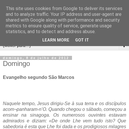
This site uses cookies from Google to deliver its services
and to analyze traffic. Your IP address and user-agent are
shared with Google along with performance and security
metrics to ensure quality of service, generate usage
statistics, and to detect and address abuse.
LEARN MORE
GOT IT
▼
domingo, 8 de julho de 2012
Domingo
Evangelho segundo São Marcos
Naquele tempo, Jesus dirigiu-Se à sua terra e os discípulos
acom¬panharam-n’O. Quando chegou o sábado, começou a
ensinar na sinagoga. Os numerosos ouvintes estavam
admirados e diziam: «De onde Lhe vem tudo isto? Que
sabedoria é esta que Lhe foi dada e os prodigiosos milagres