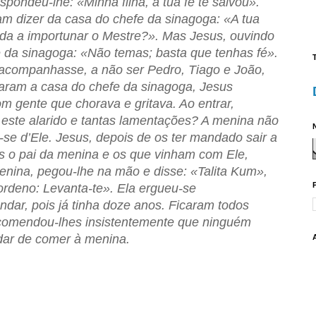
pondeu-lhe: «Minha filha, a tua fé te salvou».
am dizer da casa do chefe da sinagoga: «A tua
nda a importunar o Mestre?». Mas Jesus, ouvindo
e da sinagoga: «Não temas; basta que tenhas fé».
T
acompanhasse, a não ser Pedro, Tiago e João,
aram a casa do chefe da sinagoga, Jesus
m gente que chorava e gritava. Ao entrar,
 este alarido e tantas lamentações? A menina não
N
-se d’Ele. Jesus, depois de os ter mandado sair a
s o pai da menina e os que vinham com Ele,
menina, pegou-lhe na mão e disse: «Talita Kum»,
 ordeno: Levanta-te». Ela ergueu-se
dar, pois já tinha doze anos. Ficaram todos
ecomendou-lhes insistentemente que ninguém
ar de comer à menina.