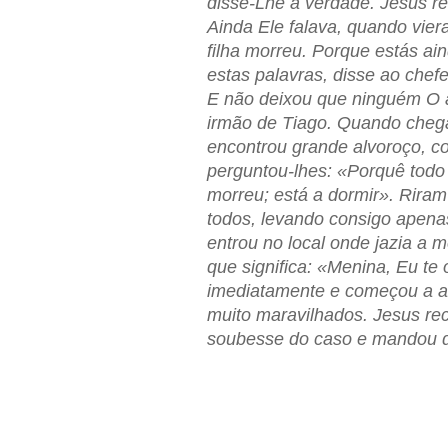
disse-Lhe a verdade. Jesus res
Ainda Ele falava, quando vier
filha morreu. Porque estás ai
estas palavras, disse ao chef
E não deixou que ninguém O 
irmão de Tiago. Quando cheg
encontrou grande alvoroço, co
perguntou-lhes: «Porquê todo
morreu; está a dormir». Riram
todos, levando consigo apena
entrou no local onde jazia a 
que significa: «Menina, Eu te
imediatamente e começou a an
muito maravilhados. Jesus r
soubesse do caso e mandou d