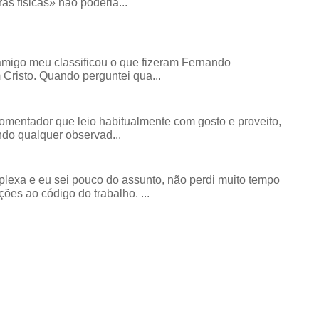
as físicas» não poderia...
amigo meu classificou o que fizeram Fernando
risto. Quando perguntei qua...
comentador que leio habitualmente com gosto e proveito,
do qualquer observad...
exa e eu sei pouco do assunto, não perdi muito tempo
ões ao código do trabalho. ...