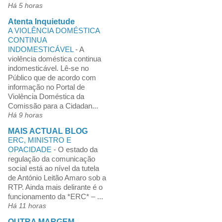
Há 5 horas
Atenta Inquietude
A VIOLÊNCIA DOMÉSTICA
CONTINUA
INDOMESTICÁVEL
-
A
violência doméstica continua
indomesticável. Lê-se no
Público que de acordo com
informação no Portal de
Violência Doméstica da
Comissão para a Cidadan...
Há 9 horas
MAIS ACTUAL BLOG
ERC, MINISTRO E
OPACIDADE
-
O estado da
regulação da comunicação
social está ao nível da tutela
de António Leitão Amaro sob a
RTP. Ainda mais delirante é o
funcionamento da *ERC* – ...
Há 11 horas
OUTRA MARGEM