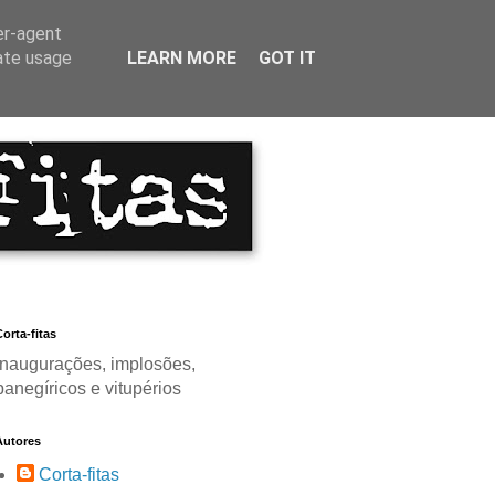
er-agent
rate usage
LEARN MORE
GOT IT
orta-fitas
Inaugurações, implosões,
panegíricos e vitupérios
Autores
Corta-fitas