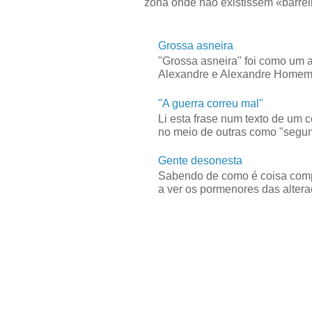
zona onde não existissem «barreir
Grossa asneira
"Grossa asneira" foi como um 
Alexandre e Alexandre Homem C
"A guerra correu mal"
Li esta frase num texto de um 
no meio de outras como "segun
Gente desonesta
Sabendo de como é coisa compl
a ver os pormenores das alteraç