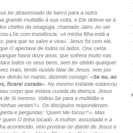
us ter atravessado de barco para a outra
 grande multidão à sua volta, e Ele deteve-se à
os chefes da sinagoga, chamado Jairo. Ao ver
cou-Lhe com insistência: «A minha filha está a
, para que se salve e viva». Jesus foi com ele,
que O apertava de todos os lados. Ora, certa
sangue havia doze anos, que sofrera muito nas
tara todos os seus bens, sem ter obtido qualquer
vez mais, tendo ouvido falar de Jesus, veio por
por detrás no manto, dizendo consigo: «
Se eu, ao
s, ficarei curada
». No mesmo instante estancou
o seu corpo que estava curada da doença. Jesus
a de Si mesmo. Voltou-Se para a multidão e
minhas vestes?». Os discípulos responderam-
aperta e perguntas: ‘Quem Me tocou?’». Mas
r quem O tinha tocado. A mulher, assustada e a
nha acontecido, veio prostrar-se diante de Jesus e