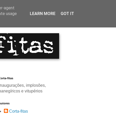
er-agent
rate usage
LEARN MORE
GOT IT
orta-fitas
Inaugurações, implosões,
panegíricos e vitupérios
Autores
Corta-fitas