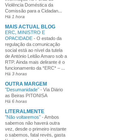
Violência Doméstica da
Comissão para a Cidadan...
Há 1 hora
MAIS ACTUAL BLOG
ERC, MINISTRO E
OPACIDADE
-
O estado da
regulação da comunicação
social está ao nível da tutela
de António Leitão Amaro sob a
RTP. Ainda mais delirante é o
funcionamento da *ERC* – ...
Há 3 horas
OUTRA MARGEM
"Desumanidade"
-
Via Diário
as Beiras PITONISA
Há 6 horas
LITERALMENTE
"Não voltaremos"
-
Ambos
sabemos não haverá outra
vez, desde o primeiro instante
o sabemos, fatal revés, gasta