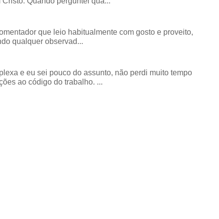
risto. Quando perguntei qua...
comentador que leio habitualmente com gosto e proveito,
do qualquer observad...
exa e eu sei pouco do assunto, não perdi muito tempo
ões ao código do trabalho. ...