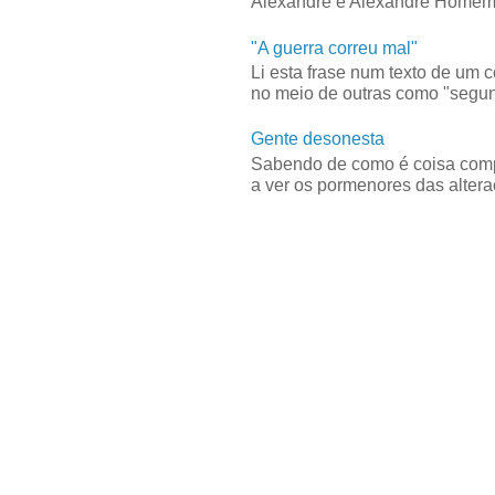
Alexandre e Alexandre Homem C
"A guerra correu mal"
Li esta frase num texto de um 
no meio de outras como "segun
Gente desonesta
Sabendo de como é coisa compl
a ver os pormenores das alteraç