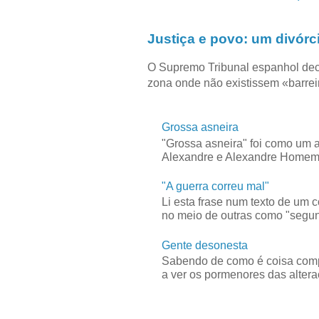
Justiça e povo: um divórc
O Supremo Tribunal espanhol dec
zona onde não existissem «barreir
Grossa asneira
"Grossa asneira" foi como um 
Alexandre e Alexandre Homem C
"A guerra correu mal"
Li esta frase num texto de um 
no meio de outras como "segun
Gente desonesta
Sabendo de como é coisa compl
a ver os pormenores das alteraç