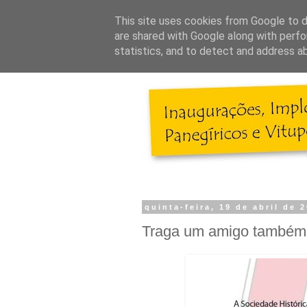
This site uses cookies from Google to de
are shared with Google along with perfo
statistics, and to detect and address a
quinta-feira, 19 de abril de 
Traga um amigo também