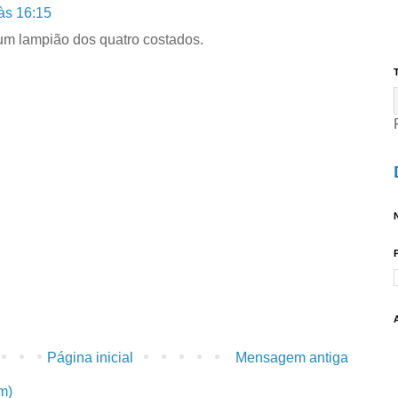
às 16:15
um lampião dos quatro costados.
T
N
Página inicial
Mensagem antiga
m)