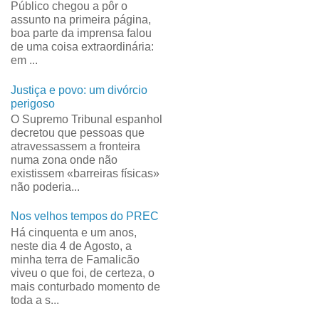
Público chegou a pôr o
assunto na primeira página,
boa parte da imprensa falou
de uma coisa extraordinária:
em ...
Justiça e povo: um divórcio
perigoso
O Supremo Tribunal espanhol
decretou que pessoas que
atravessassem a fronteira
numa zona onde não
existissem «barreiras físicas»
não poderia...
Nos velhos tempos do PREC
Há cinquenta e um anos,
neste dia 4 de Agosto, a
minha terra de Famalicão
viveu o que foi, de certeza, o
mais conturbado momento de
toda a s...