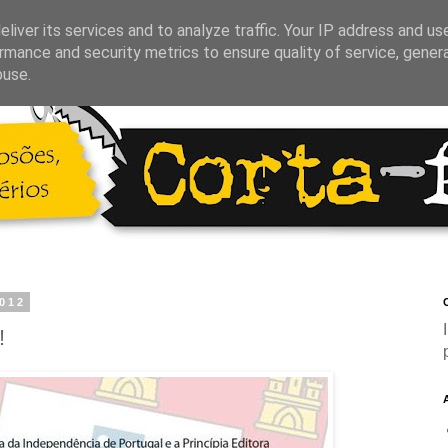
liver its services and to analyze traffic. Your IP address and us
rmance and security metrics to ensure quality of service, gene
buse.
2012
C
!