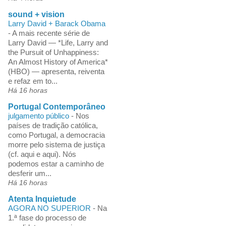
sound + vision
Larry David + Barack Obama
-
A mais recente série de
Larry David — *Life, Larry and
the Pursuit of Unhappiness:
An Almost History of America*
(HBO) — apresenta, reiventa
e refaz em to...
Há 16 horas
Portugal Contemporâneo
julgamento público
-
Nos
países de tradição católica,
como Portugal, a democracia
morre pelo sistema de justiça
(cf. aqui e aqui). Nós
podemos estar a caminho de
desferir um...
Há 16 horas
Atenta Inquietude
AGORA NO SUPERIOR
-
Na
1.ª fase do processo de