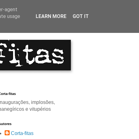
er-agent
rate usage
LEARN MORE
GOT IT
orta-fitas
Inaugurações, implosões,
panegíricos e vitupérios
Autores
Corta-fitas