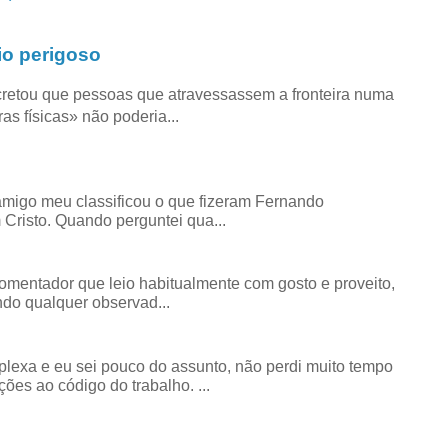
io perigoso
retou que pessoas que atravessassem a fronteira numa
as físicas» não poderia...
amigo meu classificou o que fizeram Fernando
risto. Quando perguntei qua...
comentador que leio habitualmente com gosto e proveito,
do qualquer observad...
exa e eu sei pouco do assunto, não perdi muito tempo
ões ao código do trabalho. ...