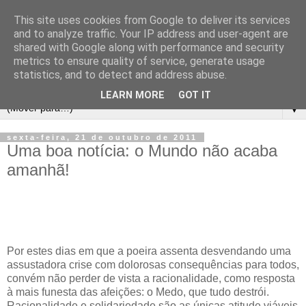
This site uses cookies from Google to deliver its services
and to analyze traffic. Your IP address and user-agent are
shared with Google along with performance and security
metrics to ensure quality of service, generate usage
statistics, and to detect and address abuse.
LEARN MORE
GOT IT
▼
sexta-feira, 21 de outubro de 2011
Uma boa notícia: o Mundo não acaba
amanhã!
Por estes dias em que a poeira assenta desvendando uma
assustadora crise com dolorosas consequências para todos,
convém não perder de vista a racionalidade, como resposta
à mais funesta das afeições: o Medo, que tudo destrói.
Racionalidade e solidariedade são as únicas atitude viáveis