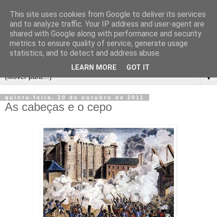
This site uses cookies from Google to deliver its services
and to analyze traffic. Your IP address and user-agent are
shared with Google along with performance and security
metrics to ensure quality of service, generate usage
statistics, and to detect and address abuse.
LEARN MORE
GOT IT
▼
quinta-feira, 20 de outubro de 2011
As cabeças e o cepo