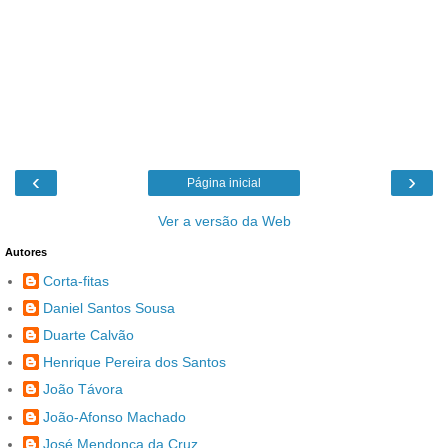
‹
›
Página inicial
Ver a versão da Web
Autores
Corta-fitas
Daniel Santos Sousa
Duarte Calvão
Henrique Pereira dos Santos
João Távora
João-Afonso Machado
José Mendonça da Cruz