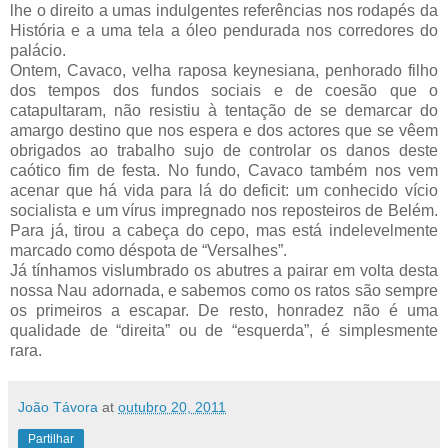
lhe o direito a umas indulgentes referências nos rodapés da
História e a uma tela a óleo pendurada nos corredores do
palácio.
Ontem, Cavaco, velha raposa keynesiana, penhorado filho
dos tempos dos fundos sociais e de coesão que o
catapultaram, não resistiu à tentação de se demarcar do
amargo destino que nos espera e dos actores que se vêem
obrigados ao trabalho sujo de controlar os danos deste
caótico fim de festa. No fundo, Cavaco também nos vem
acenar que há vida para lá do deficit: um conhecido vício
socialista e um vírus impregnado nos reposteiros de Belém.
Para já, tirou a cabeça do cepo, mas está indelevelmente
marcado como déspota de “Versalhes”.
Já tínhamos vislumbrado os abutres a pairar em volta desta
nossa Nau adornada, e sabemos como os ratos são sempre
os primeiros a escapar. De resto, honradez não é uma
qualidade de “direita” ou de “esquerda”, é simplesmente
rara.
João Távora
at
outubro 20, 2011
Partilhar