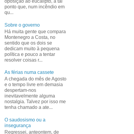
oposição ao eucalipto, a tal
ponto que, num incêndio em
qu...
Sobre o governo
Há muita gente que compara
Montenegro a Costa, no
sentido que os dois se
dedicam muito à pequena
política e pouco a tentar
resolver coisas r...
As férias numa cassete
A chegada do mês de Agosto
e o tempo livre em demasia
despertam-nos
inevitavelmente alguma
nostalgia. Talvez por isso me
tenha chamado a ate...
O saudosismo ou a
insegurança
Regressei, anteontem, de