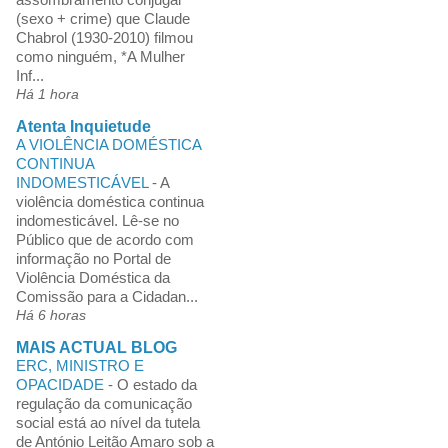
(sexo + crime) que Claude
Chabrol (1930-2010) filmou
como ninguém, *A Mulher
Inf...
Há 1 hora
Atenta Inquietude
A VIOLÊNCIA DOMÉSTICA
CONTINUA
INDOMESTICÁVEL
-
A
violência doméstica continua
indomesticável. Lê-se no
Público que de acordo com
informação no Portal de
Violência Doméstica da
Comissão para a Cidadan...
Há 6 horas
MAIS ACTUAL BLOG
ERC, MINISTRO E
OPACIDADE
-
O estado da
regulação da comunicação
social está ao nível da tutela
de António Leitão Amaro sob a