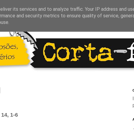
liver its services and to analyze traffic. Your IP address and us
rmance and security metrics to ensure quality of service, gene
buse.
C
14, 1-6