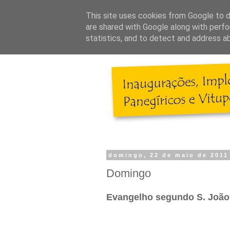
This site uses cookies from Google to de
are shared with Google along with perfo
statistics, and to detect and address a
domingo, 22 de maio de 2011
Domingo
Evangelho segundo S. João 