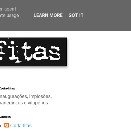
er-agent
rate usage
LEARN MORE
GOT IT
orta-fitas
Inaugurações, implosões,
panegíricos e vitupérios
Autores
Corta-fitas