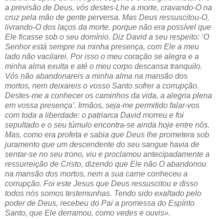
a previsão de Deus, vós destes-Lhe a morte, cravando-O na
cruz pela mão de gente perversa. Mas Deus ressuscitou-O,
livrando-O dos laços da morte, porque não era possível que
Ele ficasse sob o seu domínio. Diz David a seu respeito: ‘O
Senhor está sempre na minha presença, com Ele a meu
lado não vacilarei. Por isso o meu coração se alegra e a
minha alma exulta e até o meu corpo descansa tranquilo.
Vós não abandonareis a minha alma na mansão dos
mortos, nem deixareis o vosso Santo sofrer a corrupção.
Destes-me a conhecer os caminhos da vida, a alegria plena
em vossa presença’. Irmãos, seja-me permitido falar-vos
com toda a liberdade: o patriarca David morreu e foi
sepultado e o seu túmulo encontra-se ainda hoje entre nós.
Mas, como era profeta e sabia que Deus lhe prometera sob
juramento que um descendente do seu sangue havia de
sentar-se no seu trono, viu e proclamou antecipadamente a
ressurreição de Cristo, dizendo que Ele não O abandonou
na mansão dos mortos, nem a sua carne conheceu a
corrupção. Foi este Jesus que Deus ressuscitou e disso
todos nós somos testemunhas. Tendo sido exaltado pelo
poder de Deus, recebeu do Pai a promessa do Espírito
Santo, que Ele derramou, como vedes e ouvis».