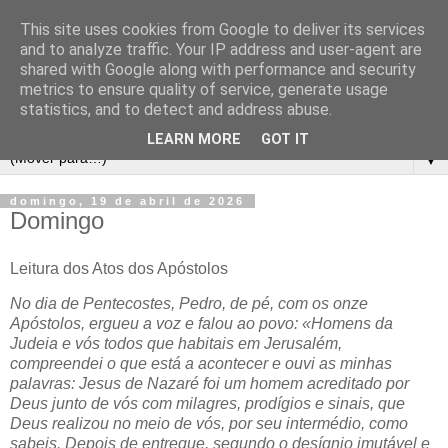
This site uses cookies from Google to deliver its services
and to analyze traffic. Your IP address and user-agent are
shared with Google along with performance and security
metrics to ensure quality of service, generate usage
statistics, and to detect and address abuse.
LEARN MORE
GOT IT
▼
domingo, 19 de abril de 2026
Domingo
Leitura dos Atos dos Apóstolos
No dia de Pentecostes, Pedro, de pé, com os onze
Apóstolos, ergueu a voz e falou ao povo: «Homens da
Judeia e vós todos que habitais em Jerusalém,
compreendei o que está a acontecer e ouvi as minhas
palavras: Jesus de Nazaré foi um homem acreditado por
Deus junto de vós com milagres, prodígios e sinais, que
Deus realizou no meio de vós, por seu intermédio, como
sabeis. Depois de entregue, segundo o desígnio imutável e