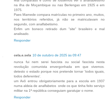
Mal comparado é como se fossemos ver o analfabetismo
na ilha de Moçambique ou nas Berlengas em 1925 e em
1975.
Paes Mamede compara matrículas no primeiro ano, muitos,
nos territórios referidos, já não se matriculavam no
segundo, com analfabetismo.
Enfim um boneco retirado dum "site" brasileiro e mal
analisado.
Responder
cela.e.sela
10 de outubro de 2025 às 09:47
nunca fui nem serei fascista ou social fascista nesta
revolução comunista envergonhada em que vivemos.
detesto o estado porque nos pretende tornar 'todos iguais,
todos deferentes'.
um Avô entrou obrigatoriamente para a escola em 1937
numa aldeia de analfabetos onde os que tinha feito serviço
militar na 1ª república conseguiam garatujar o nome.
Responder