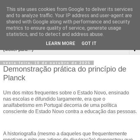
This site uses cookies from Google to deliver its services
and to analyze traffic. Your IP address and user-agent are
shared with Google along with performance and security
metrics to ensure quality of service, generate usage
statistics, and to detect and address abuse.
LEARN MORE
GOT IT
▼
sexta-feira, 10 de outubro de 2025
Demonstração prática do princípio de
Planck
Um dos mitos frequentes sobre o Estado Novo, ensinado
nas escolas e difundido largamente, era que o
analfabetismo em Portugal decorria de uma política
consciente do Estado Novo contra a educação das pessoas.
A historiografia (mesmo a daqueles que frequentemente
repetiam o mito em artigos de divulgação) demonstrou que