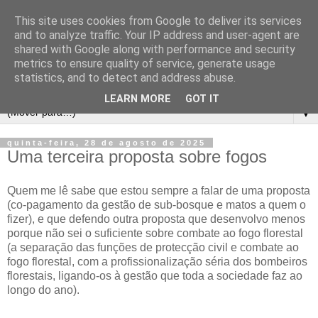
This site uses cookies from Google to deliver its services
and to analyze traffic. Your IP address and user-agent are
shared with Google along with performance and security
metrics to ensure quality of service, generate usage
statistics, and to detect and address abuse.
LEARN MORE
GOT IT
▼
quinta-feira, 28 de agosto de 2025
Uma terceira proposta sobre fogos
Quem me lê sabe que estou sempre a falar de uma proposta
(co-pagamento da gestão de sub-bosque e matos a quem o
fizer), e que defendo outra proposta que desenvolvo menos
porque não sei o suficiente sobre combate ao fogo florestal
(a separação das funções de protecção civil e combate ao
fogo florestal, com a profissionalização séria dos bombeiros
florestais, ligando-os à gestão que toda a sociedade faz ao
longo do ano).