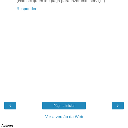
(Não sei quem lhe paga para fazer este serviço.)
Responder
‹
›
Página inicial
Ver a versão da Web
Autores