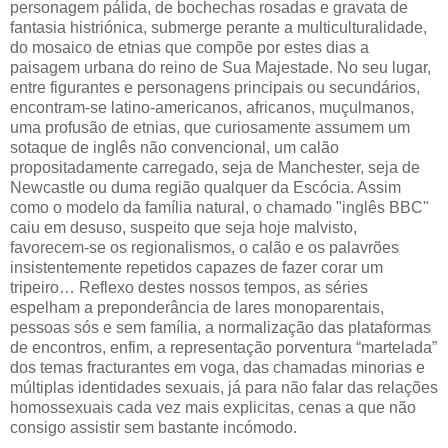
personagem pálida, de bochechas rosadas e gravata de
fantasia histriónica, submerge perante a multiculturalidade,
do mosaico de etnias que compõe por estes dias a
paisagem urbana do reino de Sua Majestade. No seu lugar,
entre figurantes e personagens principais ou secundários,
encontram-se latino-americanos, africanos, muçulmanos,
uma profusão de etnias, que curiosamente assumem um
sotaque de inglês não convencional, um calão
propositadamente carregado, seja de Manchester, seja de
Newcastle ou duma região qualquer da Escócia. Assim
como o modelo da família natural, o chamado "inglês BBC"
caiu em desuso, suspeito que seja hoje malvisto,
favorecem-se os regionalismos, o calão e os palavrões
insistentemente repetidos capazes de fazer corar um
tripeiro… Reflexo destes nossos tempos, as séries
espelham a preponderância de lares monoparentais,
pessoas sós e sem família, a normalização das plataformas
de encontros, enfim, a representação porventura “martelada”
dos temas fracturantes em voga, das chamadas minorias e
múltiplas identidades sexuais, já para não falar das relações
homossexuais cada vez mais explicitas, cenas a que não
consigo assistir sem bastante incómodo.