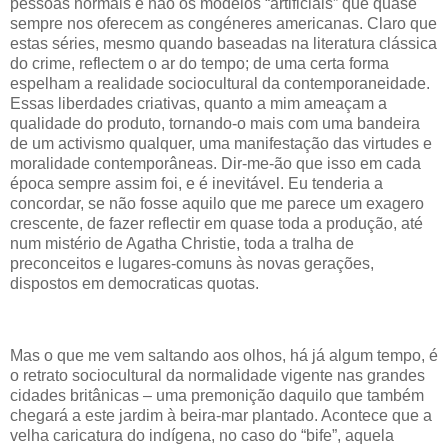
pessoas normais e não os modelos “artificiais” que quase
sempre nos oferecem as congéneres americanas. Claro que
estas séries, mesmo quando baseadas na literatura clássica
do crime, reflectem o ar do tempo; de uma certa forma
espelham a realidade sociocultural da contemporaneidade.
Essas liberdades criativas, quanto a mim ameaçam a
qualidade do produto, tornando-o mais com uma bandeira
de um activismo qualquer, uma manifestação das virtudes e
moralidade contemporâneas. Dir-me-ão que isso em cada
época sempre assim foi, e é inevitável. Eu tenderia a
concordar, se não fosse aquilo que me parece um exagero
crescente, de fazer reflectir em quase toda a produção, até
num mistério de Agatha Christie, toda a tralha de
preconceitos e lugares-comuns às novas gerações,
dispostos em democraticas quotas.
Mas o que me vem saltando aos olhos, há já algum tempo, é
o retrato sociocultural da normalidade vigente nas grandes
cidades britânicas – uma premonição daquilo que também
chegará a este jardim à beira-mar plantado. Acontece que a
velha caricatura do indígena, no caso do “bife”, aquela