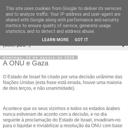
This site uses cookies from Google to deliver its services
and to analyze traffic. Your IP address and user-agent are
shared with Google along with performance and security
metrics to ensure quality of service, generate usage
statistics, and to detect and address abuse.
LEARN MORE
GOT IT
▼
domingo, 10 de agosto de 2025
A ONU e Gaza
O Estado de Israel foi criado por uma decisão unânime das
Nações Unidas (esta frase está errada, houve uma maioria
de dois terços, e não unanimidade).
Acontece que os seus vizinhos e todos os estados árabes
nunca estiveram de acordo com a decisão, e no dia
seguinte à proclamação do Estado de Israel, invadiram-no
para o liquidar e inviabilizar a resolução da ONU com base