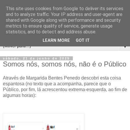
This site uses cookies from Google to deliver its services
and to analyze traffic. Your IP address and user-agent are
shared with Google along with performance and security
metrics to ensure quality of service, generate usage
statistics, and to detect and address abuse.
LEARN MORE
GOT IT
▼
sábado, 21 de junho de 2025
Somos nós, somos nós, não é o Público
Através de Margarida Bentes Penedo descobri esta coisa
espantosa (no texto que a acompanha, parece que o
Público, por fim, lá acrescentou extrema-esquerda, ao fim de
algumas horas):