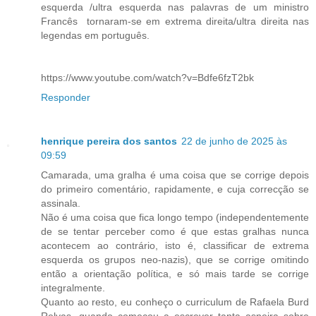
esquerda /ultra esquerda nas palavras de um ministro
Francês tornaram-se em extrema direita/ultra direita nas
legendas em português.
https://www.youtube.com/watch?v=Bdfe6fzT2bk
Responder
henrique pereira dos santos
22 de junho de 2025 às
09:59
Camarada, uma gralha é uma coisa que se corrige depois
do primeiro comentário, rapidamente, e cuja correcção se
assinala.
Não é uma coisa que fica longo tempo (independentemente
de se tentar perceber como é que estas gralhas nunca
acontecem ao contrário, isto é, classificar de extrema
esquerda os grupos neo-nazis), que se corrige omitindo
então a orientação política, e só mais tarde se corrige
integralmente.
Quanto ao resto, eu conheço o curriculum de Rafaela Burd
Relvas, quando começou a escrever tanta asneira sobre