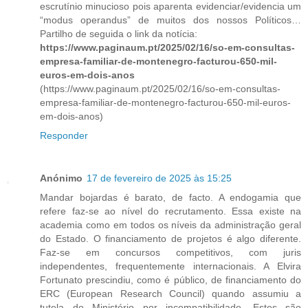
escrutínio minucioso pois aparenta evidenciar/evidencia um
“modus operandus” de muitos dos nossos Políticos…
Partilho de seguida o link da notícia:
https://www.paginaum.pt/2025/02/16/so-em-consultas-
empresa-familiar-de-montenegro-facturou-650-mil-
euros-em-dois-anos
(https://www.paginaum.pt/2025/02/16/so-em-consultas-
empresa-familiar-de-montenegro-facturou-650-mil-euros-
em-dois-anos)
Responder
Anónimo
17 de fevereiro de 2025 às 15:25
Mandar bojardas é barato, de facto. A endogamia que
refere faz-se ao nível do recrutamento. Essa existe na
academia como em todos os níveis da administração geral
do Estado. O financiamento de projetos é algo diferente.
Faz-se em concursos competitivos, com juris
independentes, frequentemente internacionais. A Elvira
Fortunato prescindiu, como é público, de financiamento do
ERC (European Research Council) quando assumiu a
tutela do Ministério por incompatibilidade. Estes são