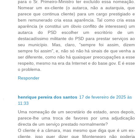
para o Sr. Primeiro-Ministro ter excluído essa nomeação.
Nomear um ex-cliente (o autarca, não a autarquia, que
parece que continua cliente) para um cargo prestigiado e
bem remunerado cria essa aparência. Tal como cria essa
aparência (e constitui um óbvio conflito de interesses) um
autarca do PSD escolher um escritório de um
destacadíssimo militante do PSD para prestar serviços ao
seu município. Mas, claro, "sempre foi assim, dizem
sempre foi assim", e, não só não há sinais de que venha a
ser diferente, como não há quaisquer preocupações a esse
respeito, mesmo na era da Internet e do base.gov. E é esse
o problema.
Responder
henrique pereira dos santos
17 de fevereiro de 2025 às
11:33
Uma nomeação de um secretário de estado, anos depois,
parece-lhe uma troca de favores por uma adjudicação
directa de um serviço prestado normalmente?
O cliente é a câmara, mas mesmo que diga que é um ex-
cliente, isso quer dizer que Montenegro não poderia