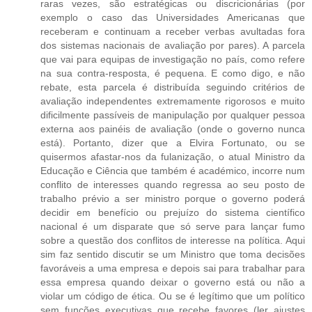
raras vezes, são estratégicas ou discricionárias (por
exemplo o caso das Universidades Americanas que
receberam e continuam a receber verbas avultadas fora
dos sistemas nacionais de avaliação por pares). A parcela
que vai para equipas de investigação no país, como refere
na sua contra-resposta, é pequena. E como digo, e não
rebate, esta parcela é distribuída seguindo critérios de
avaliação independentes extremamente rigorosos e muito
dificilmente passíveis de manipulação por qualquer pessoa
externa aos painéis de avaliação (onde o governo nunca
está). Portanto, dizer que a Elvira Fortunato, ou se
quisermos afastar-nos da fulanização, o atual Ministro da
Educação e Ciência que também é académico, incorre num
conflito de interesses quando regressa ao seu posto de
trabalho prévio a ser ministro porque o governo poderá
decidir em benefício ou prejuízo do sistema científico
nacional é um disparate que só serve para lançar fumo
sobre a questão dos conflitos de interesse na política. Aqui
sim faz sentido discutir se um Ministro que toma decisões
favoráveis a uma empresa e depois sai para trabalhar para
essa empresa quando deixar o governo está ou não a
violar um código de ética. Ou se é legítimo que um político
sem funções executivas que recebe favores (ler ajustes