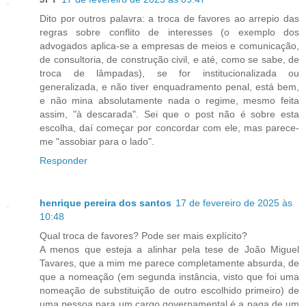
Dito por outros palavra: a troca de favores ao arrepio das
regras sobre conflito de interesses (o exemplo dos
advogados aplica-se a empresas de meios e comunicação,
de consultoria, de construção civil, e até, como se sabe, de
troca de lâmpadas), se for institucionalizada ou
generalizada, e não tiver enquadramento penal, está bem,
e não mina absolutamente nada o regime, mesmo feita
assim, "à descarada". Sei que o post não é sobre esta
escolha, daí começar por concordar com ele, mas parece-
me "assobiar para o lado".
Responder
henrique pereira dos santos
17 de fevereiro de 2025 às
10:48
Qual troca de favores? Pode ser mais explícito?
A menos que esteja a alinhar pela tese de João Miguel
Tavares, que a mim me parece completamente absurda, de
que a nomeação (em segunda instância, visto que foi uma
nomeação de substituição de outro escolhido primeiro) de
uma pessoa para um cargo governamental é a paga de um