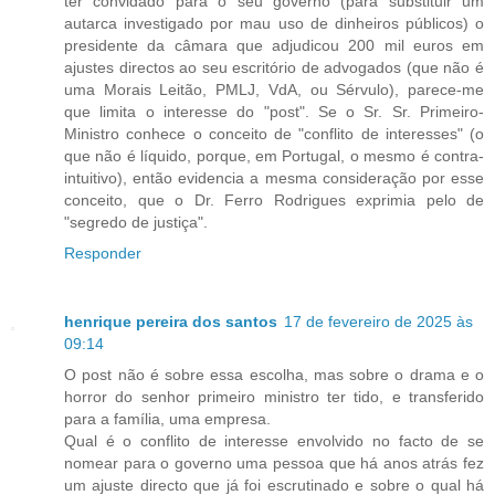
ter convidado para o seu governo (para substituir um
autarca investigado por mau uso de dinheiros públicos) o
presidente da câmara que adjudicou 200 mil euros em
ajustes directos ao seu escritório de advogados (que não é
uma Morais Leitão, PMLJ, VdA, ou Sérvulo), parece-me
que limita o interesse do "post". Se o Sr. Sr. Primeiro-
Ministro conhece o conceito de "conflito de interesses" (o
que não é líquido, porque, em Portugal, o mesmo é contra-
intuitivo), então evidencia a mesma consideração por esse
conceito, que o Dr. Ferro Rodrigues exprimia pelo de
"segredo de justiça".
Responder
henrique pereira dos santos
17 de fevereiro de 2025 às
09:14
O post não é sobre essa escolha, mas sobre o drama e o
horror do senhor primeiro ministro ter tido, e transferido
para a família, uma empresa.
Qual é o conflito de interesse envolvido no facto de se
nomear para o governo uma pessoa que há anos atrás fez
um ajuste directo que já foi escrutinado e sobre o qual há