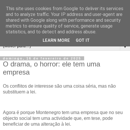
This site uses cookies from Google to deliver its services
and to analyze traffic. Your IP address and user-agent are
shared with Google along with performance and security
metrics to ensure quality of service, generate usage
statistics, and to detect and address abuse.
LEARN MORE
GOT IT
▼
domingo, 16 de fevereiro de 2025
O drama, o horror: ele tem uma
empresa
Os conflitos de interesse são uma coisa séria, mas não
substituem a lei.
Agora é porque Montenegro tem uma empresa que no seu
objecto social tem uma actividade que, em tese, pode
beneficiar de uma alteração à lei.