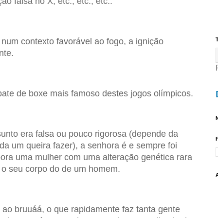
o falsa no X, etc., etc., etc..
um contexto favorável ao fogo, a ignição
T
nte.
te de boxe mais famoso destes jogos olímpicos.
N
unto era falsa ou pouco rigorosa (depende da
da um queira fazer), a senhora é e sempre foi
ora uma mulher com uma alteração genética rara
e o seu corpo do de um homem.
 ao bruuáá, o que rapidamente faz tanta gente