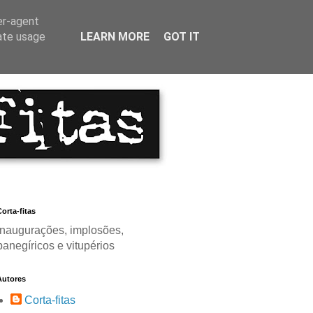
er-agent
rate usage
LEARN MORE
GOT IT
orta-fitas
Inaugurações, implosões,
panegíricos e vitupérios
Autores
Corta-fitas