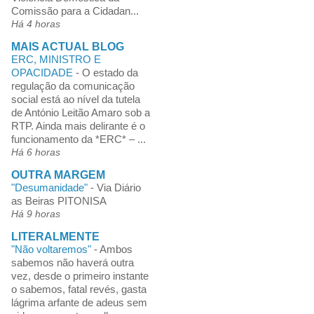
Comissão para a Cidadan...
Há 4 horas
MAIS ACTUAL BLOG
ERC, MINISTRO E
OPACIDADE
-
O estado da
regulação da comunicação
social está ao nível da tutela
de António Leitão Amaro sob a
RTP. Ainda mais delirante é o
funcionamento da *ERC* – ...
Há 6 horas
OUTRA MARGEM
"Desumanidade"
-
Via Diário
as Beiras PITONISA
Há 9 horas
LITERALMENTE
"Não voltaremos"
-
Ambos
sabemos não haverá outra
vez, desde o primeiro instante
o sabemos, fatal revés, gasta
lágrima arfante de adeus sem