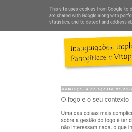
This site uses cookies from Google to de
are shared with Google along with perfo
statistics, and to detect and address a
domingo, 4 de agosto de 202
O fogo e o seu contexto
Uma das coisas mais complicad
sobre a gestão do fogo é ter 
não interessam nada, o que in