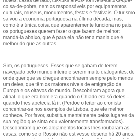
hotéis, casas de fado, tuk-tuks ah-os-horríveis-tuktuks-que-
coisa-de-pobre, nem os responsáveis por equipamentos
culturais, museus, monumentos, festas e festivais. O turismo
salvou a economia portuguesa na última década, mas,
como é a única coisa que aparentemente funciona no país,
os portugueses querem fazer o que fazem de melhor:
mandá-la abaixo, que é para ela não ter a mania que é
melhor do que as outras.
Sim, os portugueses. Esses que se gabam de terem
navegado pelo mundo inteiro e serem muito dialogantes, de
onde quer que se chegue encontrarem sempre pelo menos
um deles, que têm os maiores níveis de emigração da
Europa e os oitavos do mundo. Descobriram agora que,
afinal, o que era bom era quando o Chiado era só deles –
quando lhes apetecia lá ir. (Perdoe o leitor ao cronista
concentrar-se nos exemplos de Lisboa, que ele melhor
conhece. Por favor, substitua mentalmente pelos lugares da
sua região que sinta equivalentemente transformados).
Descobriram que os alojamentos locais lhes roubaram as
casas, como se o Rossio não estivesse deserto há 20 anos,