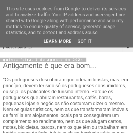
This site uses cookies from Google to deliver its services
and to analyze traffic. Your IP address and user-agent are
shared with Google along with performance and security
metrics to ensure quality of service, generate usage
statistics, and to detect and address abuse.
LEARN MORE
GOT IT
▼
quinta-feira, 1 de agosto de 2024
Antigamente é que era bom...
"Os portugueses descobriram que odeiam turistas, mas, em
princípio, devem ter sido só os portugueses consumidores,
ou seja, os praticantes de turismo interno. Porque os
portugueses que abriram restaurantes, cafés, bares,
pequenas lojas e negócios não costumam dizer o mesmo.
Nem os guias turísticos, nem os que transformaram imóveis
de família em alojamentos locais para conseguirem um
complemento ao rendimento, nem os que alugam carros,
motas, bicicletas, barcos, nem os que têm ou trabalham em