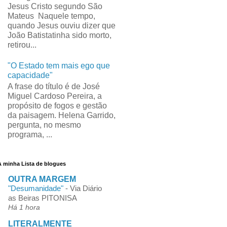
Jesus Cristo segundo São
Mateus Naquele tempo,
quando Jesus ouviu dizer que
João Batistatinha sido morto,
retirou...
"O Estado tem mais ego que
capacidade"
A frase do título é de José
Miguel Cardoso Pereira, a
propósito de fogos e gestão
da paisagem. Helena Garrido,
pergunta, no mesmo
programa, ...
A minha Lista de blogues
OUTRA MARGEM
"Desumanidade"
-
Via Diário
as Beiras PITONISA
Há 1 hora
LITERALMENTE