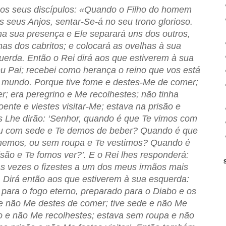
os seus discípulos: «Quando o Filho do homem
s seus Anjos, sentar-Se-á no seu trono glorioso.
na sua presença e Ele separará uns dos outros,
as dos cabritos; e colocará as ovelhas à sua
querda. Então o Rei dirá aos que estiverem à sua
meu Pai; recebei como herança o reino que vos está
 mundo. Porque tive fome e destes-Me de comer;
r; era peregrino e Me recolhestes; não tinha
oente e viestes visitar-Me; estava na prisão e
os Lhe dirão: ‘Senhor, quando é que Te vimos com
u com sede e Te demos de beber? Quando é que
lhemos, ou sem roupa e Te vestimos? Quando é
são e Te fomos ver?’. E o Rei lhes responderá:
s vezes o fizestes a um dos meus irmãos mais
. Dirá então aos que estiverem à sua esquerda:
, para o fogo eterno, preparado para o Diabo e os
 e não Me destes de comer; tive sede e não Me
no e não Me recolhestes; estava sem roupa e não