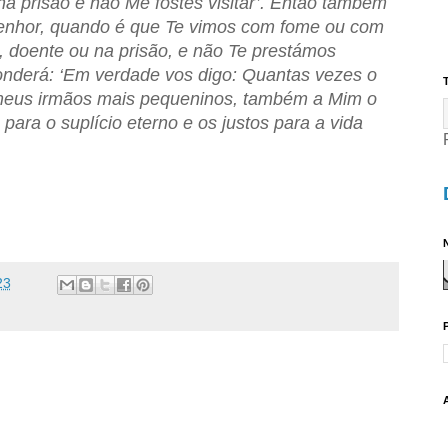
 na prisão e não Me fostes visitar’. Então também
Senhor, quando é que Te vimos com fome ou com
, doente ou na prisão, e não Te prestámos
ponderá: ‘Em verdade vos digo: Quantas vezes o
T
 meus irmãos mais pequeninos, também a Mim o
 para o suplício eterno e os justos para a vida
N
23