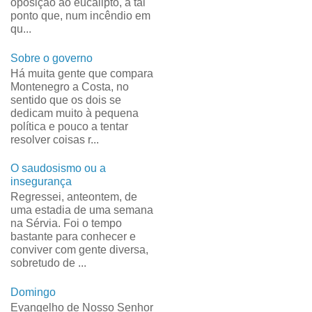
oposição ao eucalipto, a tal
ponto que, num incêndio em
qu...
Sobre o governo
Há muita gente que compara
Montenegro a Costa, no
sentido que os dois se
dedicam muito à pequena
política e pouco a tentar
resolver coisas r...
O saudosismo ou a
insegurança
Regressei, anteontem, de
uma estadia de uma semana
na Sérvia. Foi o tempo
bastante para conhecer e
conviver com gente diversa,
sobretudo de ...
Domingo
Evangelho de Nosso Senhor