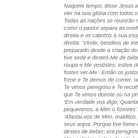
Naquele tempo, disse Jesus a
vier na sua glória com todos o
Todas as nações se reunirão 
como o pastor separa as ovelh
direita e os cabritos à sua es
direita: ‘Vinde, benditos de 
preparado desde a criação do
tive sede e destes-Me de bebe
roupa e Me vestistes; estive d
fostes ver-Me’. Então os just
fome e Te demos de comer, o
Te vimos peregrino e Te reco
que Te vimos doente ou na pri
‘Em verdade vos digo: Quanta
pequeninos, a Mim o fizestes’
‘Afastai-vos de Mim, malditos
seus anjos. Porque tive fome
destes de beber; era peregri