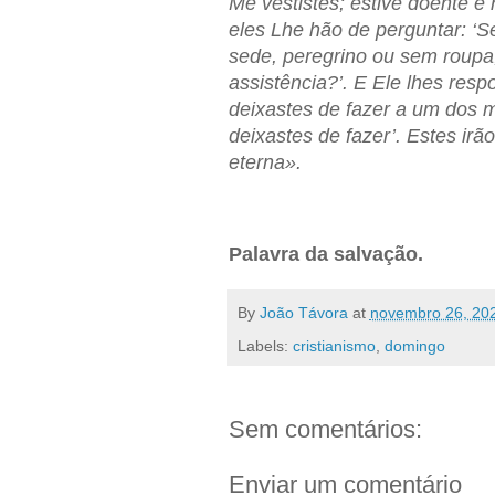
Me vestistes; estive doente e
eles Lhe hão de perguntar: ‘
sede, peregrino ou sem roupa
assistência?’. E Ele lhes res
deixastes de fazer a um dos
deixastes de fazer’. Estes irão
eterna».
Palavra da salvação.
By
João Távora
at
novembro 26, 20
Labels:
cristianismo
,
domingo
Sem comentários:
Enviar um comentário