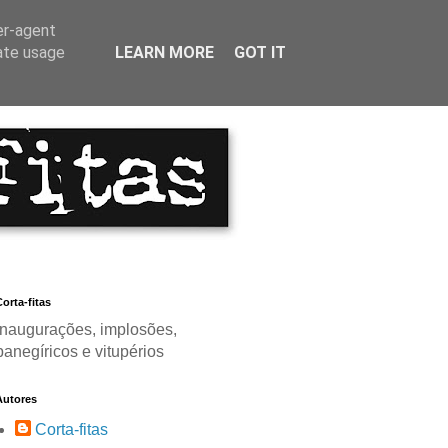
er-agent
rate usage
LEARN MORE
GOT IT
orta-fitas
Inaugurações, implosões,
panegíricos e vitupérios
Autores
Corta-fitas