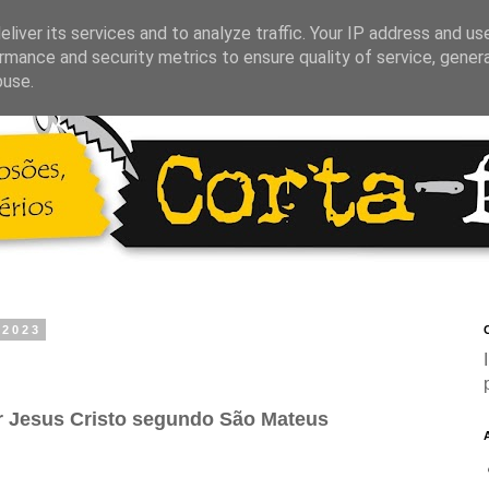
liver its services and to analyze traffic. Your IP address and us
rmance and security metrics to ensure quality of service, gene
buse.
 2023
C
 Jesus Cristo segundo São Mateus