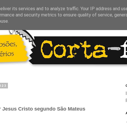
liver its services and to analyze traffic. Your IP address and us
rmance and security metrics to ensure quality of service, gene
buse.
023
C
 Jesus Cristo segundo São Mateus