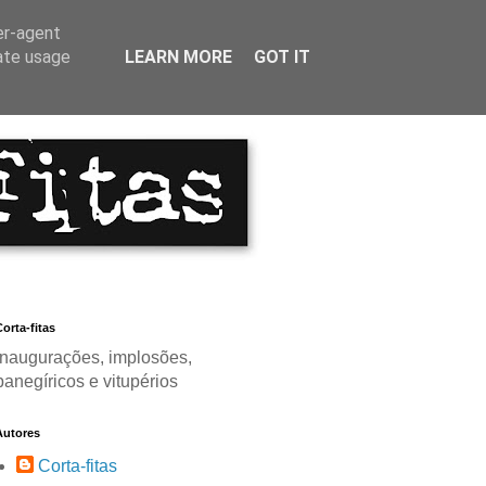
er-agent
rate usage
LEARN MORE
GOT IT
orta-fitas
Inaugurações, implosões,
panegíricos e vitupérios
Autores
Corta-fitas