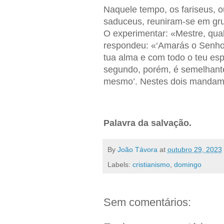
Naquele tempo, os fariseus, ou
saduceus, reuniram-se em gru
O experimentar: «Mestre, qua
respondeu: «‘Amarás o Senhor
tua alma e com todo o teu esp
segundo, porém, é semelhante
mesmo’. Nestes dois mandame
Palavra da salvação.
By
João Távora
at
outubro 29, 2023
Labels:
cristianismo
,
domingo
Sem comentários: