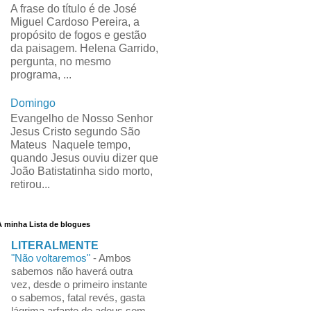
A frase do título é de José
Miguel Cardoso Pereira, a
propósito de fogos e gestão
da paisagem. Helena Garrido,
pergunta, no mesmo
programa, ...
Domingo
Evangelho de Nosso Senhor
Jesus Cristo segundo São
Mateus Naquele tempo,
quando Jesus ouviu dizer que
João Batistatinha sido morto,
retirou...
A minha Lista de blogues
LITERALMENTE
"Não voltaremos"
-
Ambos
sabemos não haverá outra
vez, desde o primeiro instante
o sabemos, fatal revés, gasta
lágrima arfante de adeus sem