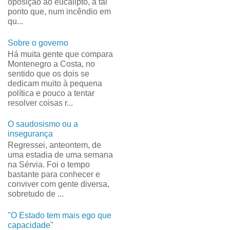
oposição ao eucalipto, a tal
ponto que, num incêndio em
qu...
Sobre o governo
Há muita gente que compara
Montenegro a Costa, no
sentido que os dois se
dedicam muito à pequena
política e pouco a tentar
resolver coisas r...
O saudosismo ou a
insegurança
Regressei, anteontem, de
uma estadia de uma semana
na Sérvia. Foi o tempo
bastante para conhecer e
conviver com gente diversa,
sobretudo de ...
"O Estado tem mais ego que
capacidade"