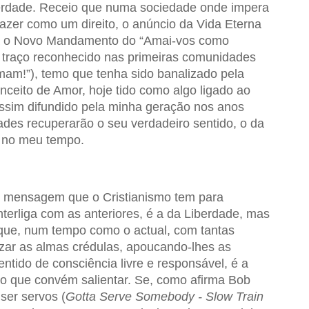
berdade. Receio que numa sociedade onde impera
azer como um direito, o anúncio da Vida Eterna
Já o Novo Mandamento do “Amai-vos como
 traço reconhecido nas primeiras comunidades
mam!”), temo que tenha sido banalizado pela
nceito de Amor, hoje tido como algo ligado ao
 assim difundido pela minha geração nos anos
des recuperarão o seu verdadeiro sentido, o da
 no meu tempo.
al mensagem que o Cristianismo tem para
nterliga com as anteriores, é a da Liberdade, mas
que, num tempo como o actual, com tantas
izar as almas crédulas, apoucando-lhes as
entido de consciência livre e responsável, é a
to que convém salientar. Se, como afirma Bob
er servos (
Gotta Serve Somebody - Slow Train