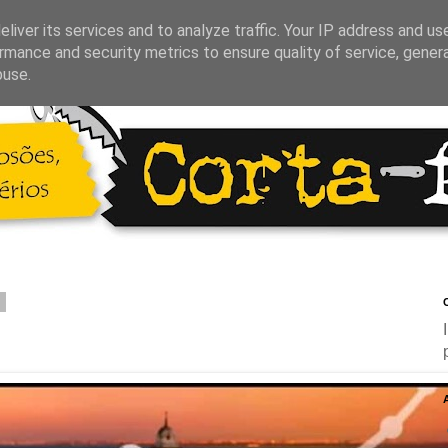
liver its services and to analyze traffic. Your IP address and us
rmance and security metrics to ensure quality of service, gene
buse.
3
C