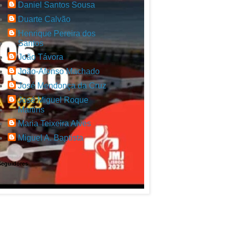
Daniel Santos Sousa
Duarte Calvão
Henrique Pereira dos
Santos
João Távora
João-Afonso Machado
José Mendonça da Cruz
José Miguel Roque
Martins
Maria Teixeira Alves
Miguel A. Baptista
Seguidores