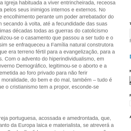
Igreja habituada a viver entrincheirada, receosa
a pelos seus inimigos internos e externos. No
e encolhimento perante um poder arrebatador do
 secando à volta, até a fecundidade das suas
T
timas décadas todas as guerras do catolicismo
lizou-se o casamento que passou a ser tudo e o
ssim se enfraqueceu a Família natural construtora
e era terreno fértil para a evangelização, para a
s. Com o advento do hiperindividualismo, em
verno Demográfico, legitimou-se o aborto e a
N
 remetida ao foro privado para não ferir
a moralidade, do bem e do mal, também – tudo é
ue o cristianismo tem a propor, esconde-se
greja portuguesa, acossada e amedrontada, que,
to da Europa laica e materialista, se atreverá a