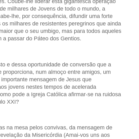
es. Coube-lhe liderar esta gigantesca operação
 de milhares de Jovens de todo o mundo, a
be-lhe, por consequência, difundir uma forte
os milhares de resistentes peregrinos que ainda
maior que o seu umbigo, mas para todos aqueles
m a passar do Páteo dos Gentios.
isto e dessa oportunidade de conversão que a
e proporciona, num almoço entre amigos, um
is importante mensagem de Jesus que
aos jovens nestes tempos de acelerada
Como pode a Igreja Católica afirmar-se na ruidosa
ulo XXI?
das na mesa pelos convivas, da mensagem de
 revelação da Misericórdia (Amai-vos uns aos