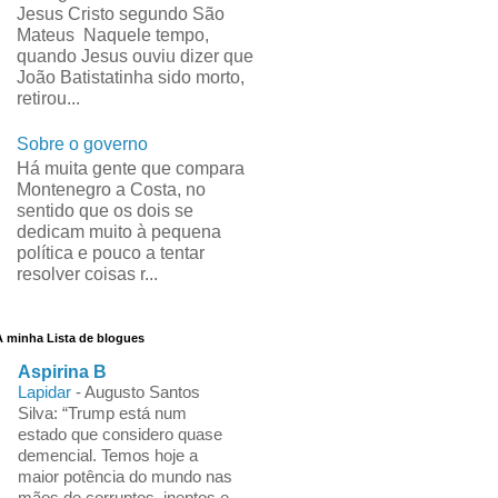
Jesus Cristo segundo São
Mateus Naquele tempo,
quando Jesus ouviu dizer que
João Batistatinha sido morto,
retirou...
Sobre o governo
Há muita gente que compara
Montenegro a Costa, no
sentido que os dois se
dedicam muito à pequena
política e pouco a tentar
resolver coisas r...
A minha Lista de blogues
Aspirina B
Lapidar
-
Augusto Santos
Silva: “Trump está num
estado que considero quase
demencial. Temos hoje a
maior potência do mundo nas
mãos de corruptos, ineptos e