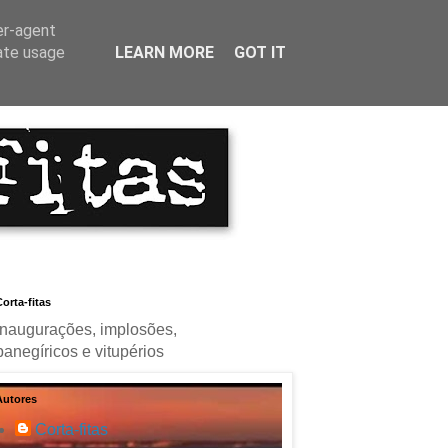
er-agent
rate usage
LEARN MORE
GOT IT
orta-fitas
Inaugurações, implosões,
panegíricos e vitupérios
Autores
Corta-fitas