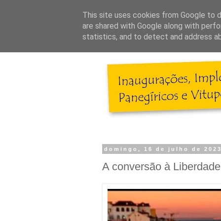
This site uses cookies from Google to de
are shared with Google along with perfo
statistics, and to detect and address a
domingo, 16 de julho de 202
A conversão à Liberdade