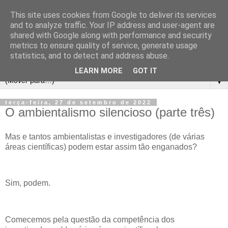
This site uses cookies from Google to deliver its services
and to analyze traffic. Your IP address and user-agent are
shared with Google along with performance and security
metrics to ensure quality of service, generate usage
statistics, and to detect and address abuse.
LEARN MORE
GOT IT
▼
terça-feira, 27 de setembro de 2022
O ambientalismo silencioso (parte três)
Mas e tantos ambientalistas e investigadores (de várias
áreas científicas) podem estar assim tão enganados?
Sim, podem.
Comecemos pela questão da competência dos