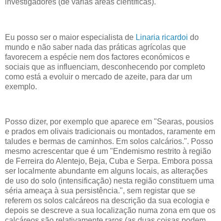
investigadores (de várias áreas científicas).
Eu posso ser o maior especialista de
Linaria ricardoi
do
mundo e não saber nada das práticas agrícolas que
favorecem a espécie nem dos factores económicos e
sociais que as influenciam, desconhecendo por completo
como está a evoluir o mercado de azeite, para dar um
exemplo.
Posso dizer, por exemplo que aparece em "Searas, pousios
e prados em olivais tradicionais ou montados, raramente em
taludes e bermas de caminhos. Em solos calcários.". Posso
mesmo acrescentar que é um "Endemismo restrito à região
de Ferreira do Alentejo, Beja, Cuba e Serpa. Embora possa
ser localmente abundante em alguns locais, as alterações
de uso do solo (intensificação) nesta região constituem uma
séria ameaça à sua persistência.", sem registar que se
referem os solos calcáreos na descrição da sua ecologia e
depois se descreve a sua localização numa zona em que os
calcáreos são relativamente raros (as duas coisas podem