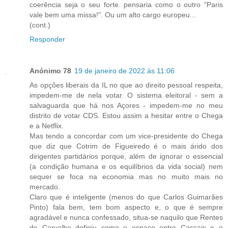
coerência seja o seu forte. pensaria como o outro "Paris
vale bem uma missa!". Ou um alto cargo europeu...
(cont.)
Responder
Anónimo 78
19 de janeiro de 2022 às 11:06
As opções liberais da IL no que ao direito pessoal respeita,
impedem-me de nela votar. O sistema eleitoral - sem a
salvaguarda que há nos Açores - impedem-me no meu
distrito de votar CDS. Estou assim a hesitar entre o Chega
e a Netflix.
Mas tendo a concordar com um vice-presidente do Chega
que diz que Cotrim de Figueiredo é o mais árido dos
dirigentes partidários porque, além de ignorar o essencial
(a condição humana e os equilíbrios da vida social) nem
sequer se foca na economia mas no muito mais no
mercado.
Claro que é inteligente (menos do que Carlos Guimarães
Pinto) fala bem, tem bom aspecto e, o que é sempre
agradável e nunca confessado, situa-se naquilo que Rentes
de Carvalho definiu como o espaço entre Cascais e o