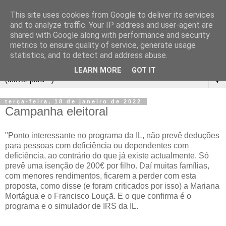
This site uses cookies from Google to deliver its services
and to analyze traffic. Your IP address and user-agent are
shared with Google along with performance and security
metrics to ensure quality of service, generate usage
statistics, and to detect and address abuse.
LEARN MORE
GOT IT
▼
terça-feira, 18 de janeiro de 2022
Campanha eleitoral
"Ponto interessante no programa da IL, não prevê deduções
para pessoas com deficiência ou dependentes com
deficiência, ao contrário do que já existe actualmente. Só
prevê uma isenção de 200€ por filho. Daí muitas famílias,
com menores rendimentos, ficarem a perder com esta
proposta, como disse (e foram criticados por isso) a Mariana
Mortágua e o Francisco Louçã. E o que confirma é o
programa e o simulador de IRS da IL.