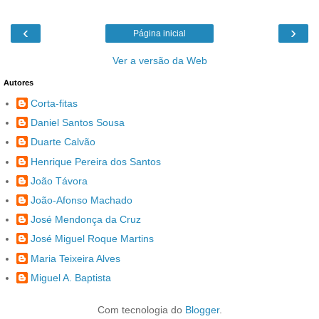
‹
›
Página inicial
Ver a versão da Web
Autores
Corta-fitas
Daniel Santos Sousa
Duarte Calvão
Henrique Pereira dos Santos
João Távora
João-Afonso Machado
José Mendonça da Cruz
José Miguel Roque Martins
Maria Teixeira Alves
Miguel A. Baptista
Com tecnologia do
Blogger
.