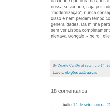
da cidade que dura há anos e 
nossa sociedade, seja por ind
“modernização”, nunca conseg
disso e nem perdem tempo co
generalidades. Da minha part
sem ver Lisboa completamente 
alertava Gonçalo Ribeiro Tell
By
Duarte Calvão
at
setembro 14, 2
Labels:
eleições autárquicas
18 comentários:
balio
14 de setembro de 2