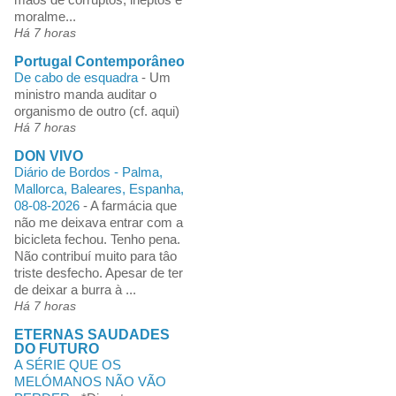
moralme...
Há 7 horas
Portugal Contemporâneo
De cabo de esquadra
-
Um
ministro manda auditar o
organismo de outro (cf. aqui)
Há 7 horas
DON VIVO
Diário de Bordos - Palma,
Mallorca, Baleares, Espanha,
08-08-2026
-
A farmácia que
não me deixava entrar com a
bicicleta fechou. Tenho pena.
Não contribuí muito para tâo
triste desfecho. Apesar de ter
de deixar a burra à ...
Há 7 horas
ETERNAS SAUDADES
DO FUTURO
A SÉRIE QUE OS
MELÓMANOS NÃO VÃO