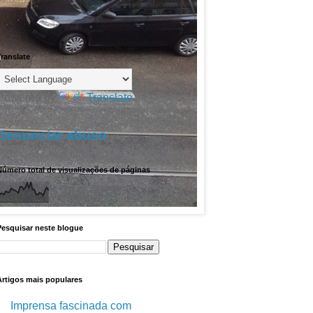
ranslate
Powered by
Translate
Denunciar abuso
úmero total de visualizações de páginas
216,158
Pesquisar neste blogue
Artigos mais populares
Imprensa fascinada com