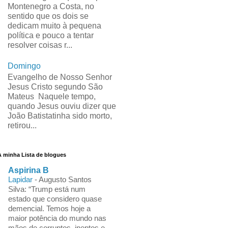
Montenegro a Costa, no
sentido que os dois se
dedicam muito à pequena
política e pouco a tentar
resolver coisas r...
Domingo
Evangelho de Nosso Senhor
Jesus Cristo segundo São
Mateus Naquele tempo,
quando Jesus ouviu dizer que
João Batistatinha sido morto,
retirou...
A minha Lista de blogues
Aspirina B
Lapidar
-
Augusto Santos
Silva: “Trump está num
estado que considero quase
demencial. Temos hoje a
maior potência do mundo nas
mãos de corruptos, ineptos e