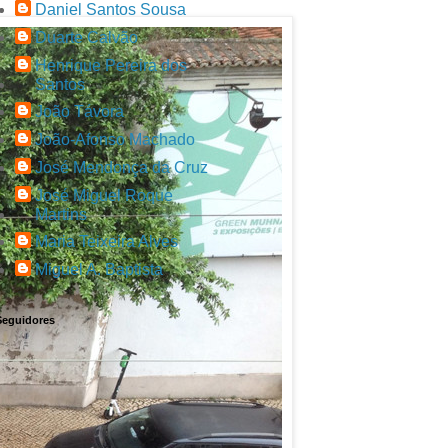
Daniel Santos Sousa
Duarte Calvão
Henrique Pereira dos
Santos
João Távora
João-Afonso Machado
José Mendonça da Cruz
José Miguel Roque
Martins
Maria Teixeira Alves
Miguel A. Baptista
Seguidores