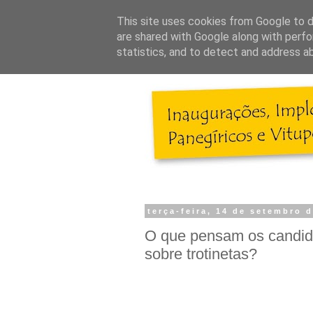
This site uses cookies from Google to de
are shared with Google along with perfo
statistics, and to detect and address a
terça-feira, 14 de setembro 
O que pensam os candid
sobre trotinetas?