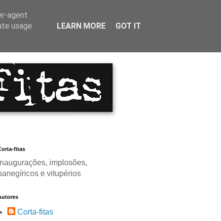
er-agent
rate usage
LEARN MORE
GOT IT
orta-fitas
Inaugurações, implosões,
panegíricos e vitupérios
Autores
Corta-fitas