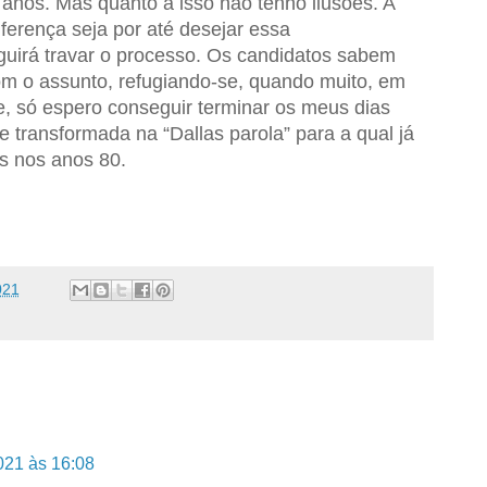
anos. Mas quanto a isso não tenho ilusões. A
iferença seja por até desejar essa
uirá travar o processo. Os candidatos sabem
m o assunto, refugiando-se, quando muito, em
e, só espero conseguir terminar os meus dias
transformada na “Dallas parola” para a qual já
es nos anos 80.
021
021 às 16:08