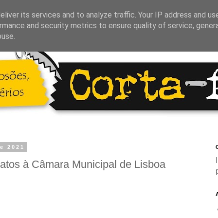
liver its services and to analyze traffic. Your IP address and us
rmance and security metrics to ensure quality of service, gene
buse.
de 2021
C
atos à Câmara Municipal de Lisboa