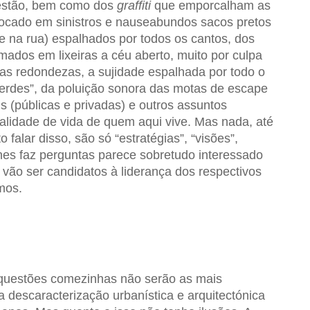
estão, bem como dos
graffiti
que emporcalham as
olocado em sinistros e nauseabundos sacos pretos
e na rua) espalhados por todos os cantos, dos
mados em lixeiras a céu aberto, muito por culpa
das redondezas, a sujidade espalhada por todo o
verdes”, da poluição sonora das motas de escape
s (públicas e privadas) e outros assuntos
lidade de vida de quem aqui vive. Mas nada, até
falar disso, são só “estratégias”, “visões”,
 lhes faz perguntas parece sobretudo interessado
vão ser candidatos à liderança dos respectivos
mos.
 questões comezinhas não serão as mais
a descaracterização urbanística e arquitectónica