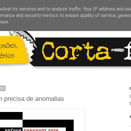
liver its services and to analyze traffic. Your IP address and us
rmance and security metrics to ensure quality of service, gene
buse.
21
C
 precisa de anomalias