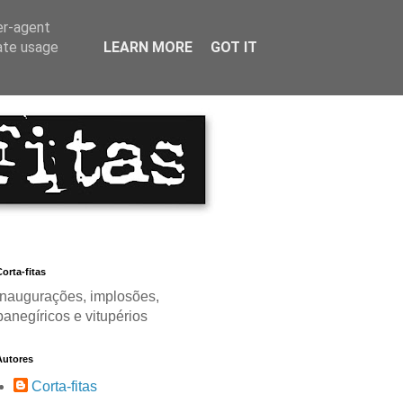
er-agent
rate usage
LEARN MORE
GOT IT
orta-fitas
Inaugurações, implosões,
panegíricos e vitupérios
Autores
Corta-fitas