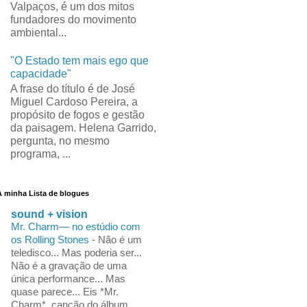
Valpaços, é um dos mitos
fundadores do movimento
ambiental...
"O Estado tem mais ego que
capacidade"
A frase do título é de José
Miguel Cardoso Pereira, a
propósito de fogos e gestão
da paisagem. Helena Garrido,
pergunta, no mesmo
programa, ...
A minha Lista de blogues
sound + vision
Mr. Charm— no estúdio com
os Rolling Stones
-
Não é um
teledisco... Mas poderia ser...
Não é a gravação de uma
única performance... Mas
quase parece... Eis *Mr.
Charm*, canção do álbum