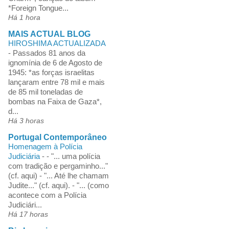
*Foreign Tongue...
Há 1 hora
MAIS ACTUAL BLOG
HIROSHIMA ACTUALIZADA
-
Passados 81 anos da
ignomínia de 6 de Agosto de
1945: *as forças israelitas
lançaram entre 78 mil e mais
de 85 mil toneladas de
bombas na Faixa de Gaza*,
d...
Há 3 horas
Portugal Contemporâneo
Homenagem à Polícia
Judiciária
-
- "... uma polícia
com tradição e pergaminho..."
(cf. aqui) - "... Até lhe chamam
Judite..." (cf. aqui). - "... (como
acontece com a Polícia
Judiciári...
Há 17 horas