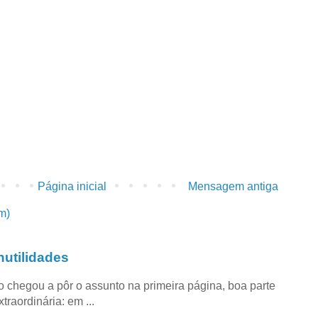
Página inicial
Mensagem antiga
m)
utilidades
co chegou a pôr o assunto na primeira página, boa parte
raordinária: em ...