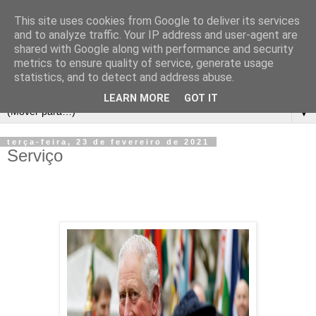
This site uses cookies from Google to deliver its services
and to analyze traffic. Your IP address and user-agent are
shared with Google along with performance and security
metrics to ensure quality of service, generate usage
statistics, and to detect and address abuse.
LEARN MORE
GOT IT
▼
terça-feira, 23 de fevereiro de 2021
Serviço