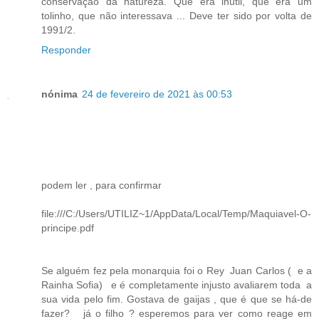
conservação da natureza. Que era inútil, que era um
tolinho, que não interessava ... Deve ter sido por volta de
1991/2.
Responder
nónima
24 de fevereiro de 2021 às 00:53
podem ler , para confirmar
file:///C:/Users/UTILIZ~1/AppData/Local/Temp/Maquiavel-O-
principe.pdf
Se alguém fez pela monarquia foi o Rey Juan Carlos ( e a
Rainha Sofia) e é completamente injusto avaliarem toda a
sua vida pelo fim. Gostava de gaijas , que é que se há-de
fazer? já o filho ? esperemos para ver como reage em