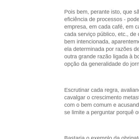
Pois bem, perante isto, que s
eficiência de processos - pod
empresa, em cada café, em ca
cada serviço público, etc., d
bem intencionada, aparenteme
ela determinada por razões de
outra grande razão ligada à bo
opção da generalidade do jor
Escrutinar cada regra, avalia
cavalgar o crescimento metastá
com o bem comum e acusando 
se limite a perguntar porquê 
Bastaria o exemplo da obriga