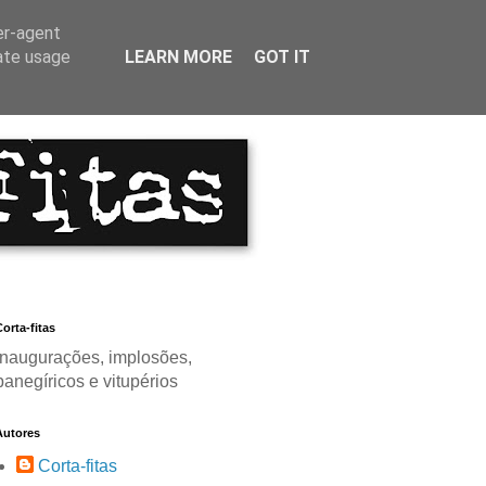
er-agent
rate usage
LEARN MORE
GOT IT
orta-fitas
Inaugurações, implosões,
panegíricos e vitupérios
Autores
Corta-fitas