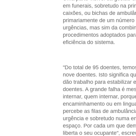
em funerais, sobretudo na pr
caixões, ou bichas de ambulân
primariamente de um número in
urgências, mas sim da combin
procedimentos adoptados para 
eficiência do sistema.
"Do total de 95 doentes, tem
nove doentes. Isto significa 
dão trabalho para estabilizar 
doentes. A grande falha é me
internar, quem internar, porque
encaminhamento ou em lingua
percebe as filas de ambulân
urgência e sobretudo numa em
espaço. Por cada um que dem
liberta o seu ocupante", escr