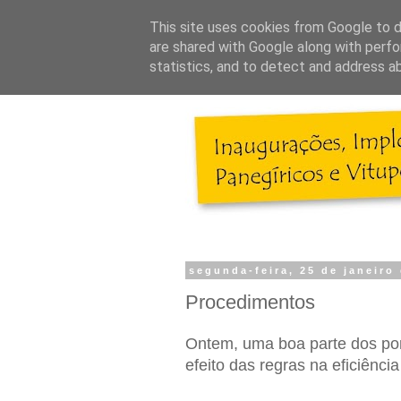
This site uses cookies from Google to de
are shared with Google along with perfo
statistics, and to detect and address a
segunda-feira, 25 de janeiro
Procedimentos
Ontem, uma boa parte dos por
efeito das regras na eficiênci