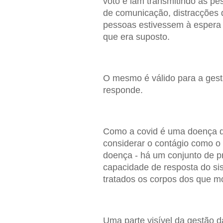
voto e iam transmitindo às pe
de comunicação, distracções 
pessoas estivessem à espera 
que era suposto.
O mesmo é válido para a gest
responde.
Como a covid é uma doença de 
considerar o contágio como o 
doença - há um conjunto de p
capacidade de resposta do si
tratados os corpos dos que m
Uma parte visível da gestão 