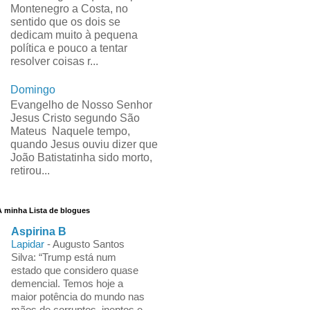
Montenegro a Costa, no
sentido que os dois se
dedicam muito à pequena
política e pouco a tentar
resolver coisas r...
Domingo
Evangelho de Nosso Senhor
Jesus Cristo segundo São
Mateus Naquele tempo,
quando Jesus ouviu dizer que
João Batistatinha sido morto,
retirou...
A minha Lista de blogues
Aspirina B
Lapidar
-
Augusto Santos
Silva: “Trump está num
estado que considero quase
demencial. Temos hoje a
maior potência do mundo nas
mãos de corruptos, ineptos e