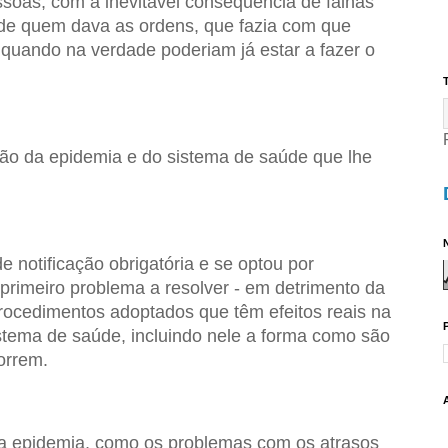
ssoas, com a inevitável consequência de falhas
de quem dava as ordens, que fazia com que
quando na verdade poderiam já estar a fazer o
T
ão da epidemia e do sistema de saúde que lhe
N
notificação obrigatória e se optou por
primeiro problema a resolver - em detrimento da
rocedimentos adoptados que têm efeitos reais na
stema de saúde, incluindo nele a forma como são
orrem.
da epidemia, como os problemas com os atrasos