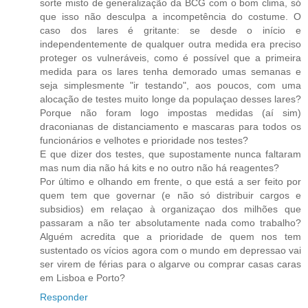
sorte misto de generalização da BCG com o bom clima, só
que isso não desculpa a incompetência do costume. O
caso dos lares é gritante: se desde o início e
independentemente de qualquer outra medida era preciso
proteger os vulneráveis, como é possível que a primeira
medida para os lares tenha demorado umas semanas e
seja simplesmente "ir testando", aos poucos, com uma
alocação de testes muito longe da populaçao desses lares?
Porque não foram logo impostas medidas (aí sim)
draconianas de distanciamento e mascaras para todos os
funcionários e velhotes e prioridade nos testes?
E que dizer dos testes, que supostamente nunca faltaram
mas num dia não há kits e no outro não há reagentes?
Por último e olhando em frente, o que está a ser feito por
quem tem que governar (e não só distribuir cargos e
subsidios) em relaçao à organizaçao dos milhões que
passaram a não ter absolutamente nada como trabalho?
Alguém acredita que a prioridade de quem nos tem
sustentado os vícios agora com o mundo em depressao vai
ser virem de férias para o algarve ou comprar casas caras
em Lisboa e Porto?
Responder