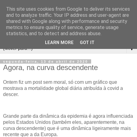
This site uses cookies from Google to deliver its services
and to analyze traffic. Your IP address and user-agent are
shared with Google along with performance and security
metrics to ensure quality of service, generate usage
statistics, and to detect and address abuse.
LEARN MORE
GOT IT
▼
segunda-feira, 13 de abril de 2020
Agora, na curva descendente
Ontem fiz um post sem moral, só com um gráfico que
mostrava a mortalidade global diária atribuída à covid a
descer.
Grande parte da dinâmica da epidemia é agora influenciada
pelos Estados Unidos (também eles, aparentemente, na
curva descendente) que é uma dinâmica ligeiramente mais
recente que a da Europa.