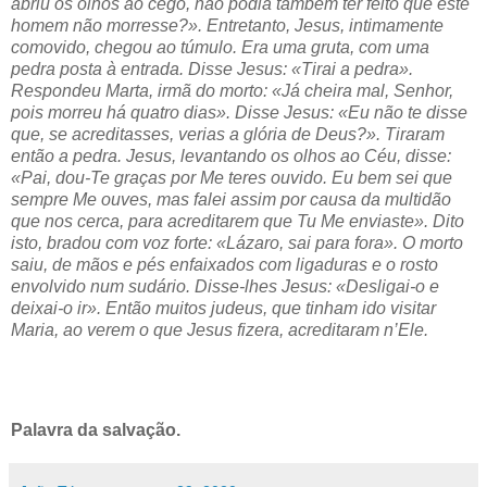
abriu os olhos ao cego, não podia também ter feito que este
homem não morresse?». Entretanto, Jesus, intimamente
comovido, chegou ao túmulo. Era uma gruta, com uma
pedra posta à entrada. Disse Jesus: «Tirai a pedra».
Respondeu Marta, irmã do morto: «Já cheira mal, Senhor,
pois morreu há quatro dias». Disse Jesus: «Eu não te disse
que, se acreditasses, verias a glória de Deus?». Tiraram
então a pedra. Jesus, levantando os olhos ao Céu, disse:
«Pai, dou-Te graças por Me teres ouvido. Eu bem sei que
sempre Me ouves, mas falei assim por causa da multidão
que nos cerca, para acreditarem que Tu Me enviaste». Dito
isto, bradou com voz forte: «Lázaro, sai para fora». O morto
saiu, de mãos e pés enfaixados com ligaduras e o rosto
envolvido num sudário. Disse-lhes Jesus: «Desligai-o e
deixai-o ir». Então muitos judeus, que tinham ido visitar
Maria, ao verem o que Jesus fizera, acreditaram n’Ele.
Palavra da salvação.