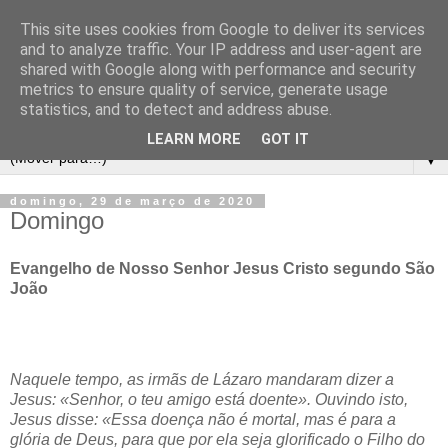
This site uses cookies from Google to deliver its services
and to analyze traffic. Your IP address and user-agent are
shared with Google along with performance and security
metrics to ensure quality of service, generate usage
statistics, and to detect and address abuse.
LEARN MORE
GOT IT
▼
domingo, 29 de março de 2020
Domingo
Evangelho de Nosso Senhor Jesus Cristo segundo São
João
Naquele tempo, as irmãs de Lázaro mandaram dizer a
Jesus: «Senhor, o teu amigo está doente». Ouvindo isto,
Jesus disse: «Essa doença não é mortal, mas é para a
glória de Deus, para que por ela seja glorificado o Filho do