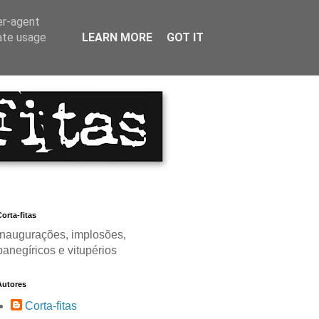
er-agent
rate usage
LEARN MORE
GOT IT
orta-fitas
Inaugurações, implosões,
panegíricos e vitupérios
Autores
Corta-fitas