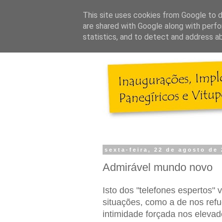
This site uses cookies from Google to de
are shared with Google along with perfo
statistics, and to detect and address a
sexta-feira, 22 de agosto de
Admirável mundo novo
Isto dos "telefones espertos" v
situações, como a de nos ref
intimidade forçada nos elev