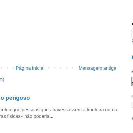
T
Página inicial
Mensagem antiga
N
m)
io perigoso
retou que pessoas que atravessassem a fronteira numa
as físicas» não poderia...