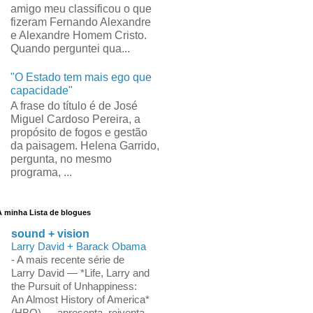
amigo meu classificou o que
fizeram Fernando Alexandre
e Alexandre Homem Cristo.
Quando perguntei qua...
"O Estado tem mais ego que
capacidade"
A frase do título é de José
Miguel Cardoso Pereira, a
propósito de fogos e gestão
da paisagem. Helena Garrido,
pergunta, no mesmo
programa, ...
A minha Lista de blogues
sound + vision
Larry David + Barack Obama
-
A mais recente série de
Larry David — *Life, Larry and
the Pursuit of Unhappiness:
An Almost History of America*
(HBO) — apresenta, reiventa