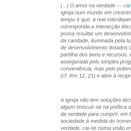
(...)
O amor na verdade —
car
Igreja num mundo em crescente
tempo é que, à real interdep
corresponda a interacção ética
possa resultar um desenvolv
da caridade, iluminada pela lu
de desenvolvimento dotados 
partilha dos bens e recursos,
assegurada pelo simples prog
conveniência, mas pelo poten
(cf. Rm 12, 21) e abre à recip
A Igreja não tem soluções téc
algum imiscuir-se na política
da verdade para cumprir, em t
sociedade à medida do homem
verdade, cai-se numa visão em