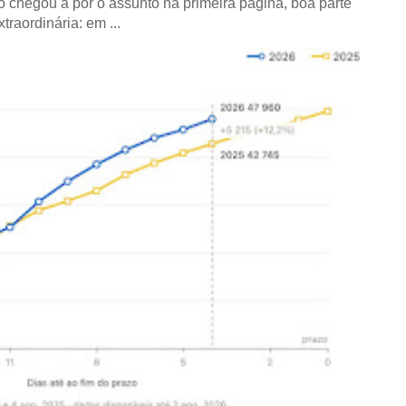
co chegou a pôr o assunto na primeira página, boa parte
raordinária: em ...