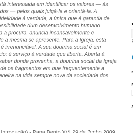
á interessada em identificar os valores — às
os — pelos quais julgá-la e orientá-la. A
idelidade à verdade, a única que é garantia de
T
 possibilidade dum desenvolvimento humano
eja a procura, anuncia incansavelmente e
e a mesma se apresente. Para a Igreja, esta
é irrenunciável. A sua doutrina social é um
o: é serviço à verdade que liberta. Aberta à
saber donde provenha, a doutrina social da Igreja
de os fragmentos em que frequentemente a
N
ianeira na vida sempre nova da sociedade dos
 Introdução) - Papa Bento XVI
29 de Junho 2009