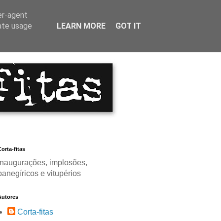
er-agent
rate usage
LEARN MORE
GOT IT
orta-fitas
Inaugurações, implosões,
panegíricos e vitupérios
Autores
Corta-fitas