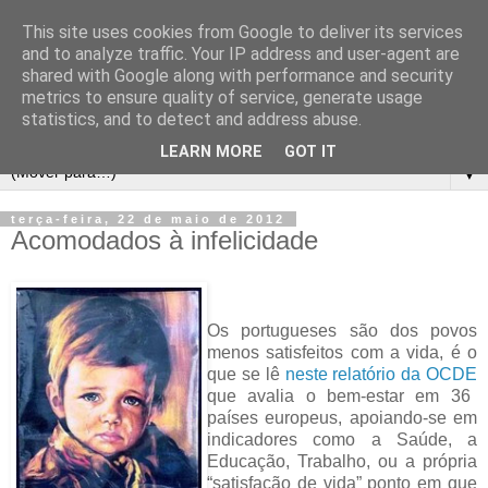
This site uses cookies from Google to deliver its services
and to analyze traffic. Your IP address and user-agent are
shared with Google along with performance and security
metrics to ensure quality of service, generate usage
statistics, and to detect and address abuse.
LEARN MORE
GOT IT
▼
terça-feira, 22 de maio de 2012
Acomodados à infelicidade
Os portugueses são dos povos
menos satisfeitos com a vida, é o
que se lê
neste relatório da OCDE
que avalia o bem-estar em 36
países europeus, apoiando-se em
indicadores como a Saúde, a
Educação, Trabalho, ou a própria
“satisfação de vida” ponto em que