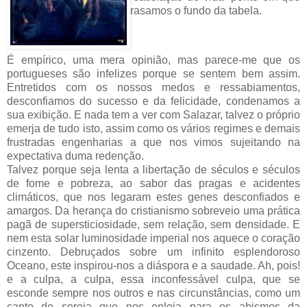
rasamos o fundo da tabela.
É empírico, uma mera opinião, mas parece-me que os
portugueses são infelizes porque se sentem bem assim.
Entretidos com os nossos medos e ressabiamentos,
desconfiamos do sucesso e da felicidade, condenamos a
sua exibição. E nada tem a ver com Salazar, talvez o próprio
emerja de tudo isto, assim como os vários regimes e demais
frustradas engenharias a que nos vimos sujeitando na
expectativa duma redenção.
Talvez porque seja lenta a libertação de séculos e séculos
de fome e pobreza, ao sabor das pragas e acidentes
climáticos, que nos legaram estes genes desconfiados e
amargos. Da herança do cristianismo sobreveio uma prática
pagã de supersticiosidade, sem relação, sem densidade. E
nem esta solar luminosidade imperial nos aquece o coração
cinzento. Debruçados sobre um infinito esplendoroso
Oceano, este inspirou-nos a diáspora e a saudade. Ah, pois!
e a culpa, a culpa, essa inconfessável culpa, que se
esconde sempre nos outros e nas circunstâncias, como um
canto de sereia que nos enleia para os abismos da