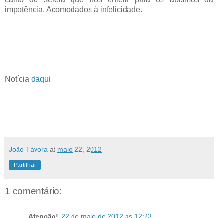
impotência. Acomodados à infelicidade.
Notícia
daqui
João Távora
at
maio 22, 2012
Partilhar
1 comentário:
Atenção!
22 de maio de 2012 às 12:23