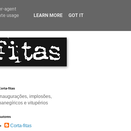
er-agent
rate usage
LEARN MORE
GOT IT
orta-fitas
Inaugurações, implosões,
panegíricos e vitupérios
Autores
Corta-fitas