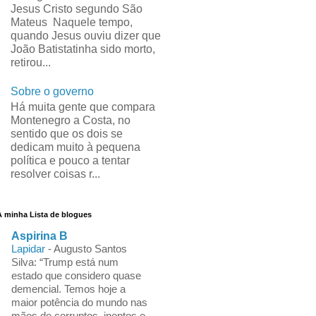
Jesus Cristo segundo São
Mateus Naquele tempo,
quando Jesus ouviu dizer que
João Batistatinha sido morto,
retirou...
Sobre o governo
Há muita gente que compara
Montenegro a Costa, no
sentido que os dois se
dedicam muito à pequena
política e pouco a tentar
resolver coisas r...
A minha Lista de blogues
Aspirina B
Lapidar
-
Augusto Santos
Silva: “Trump está num
estado que considero quase
demencial. Temos hoje a
maior potência do mundo nas
mãos de corruptos, ineptos e