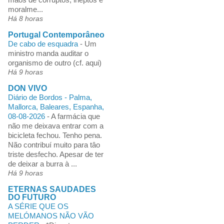
moralme...
Há 8 horas
Portugal Contemporâneo
De cabo de esquadra
-
Um
ministro manda auditar o
organismo de outro (cf. aqui)
Há 9 horas
DON VIVO
Diário de Bordos - Palma,
Mallorca, Baleares, Espanha,
08-08-2026
-
A farmácia que
não me deixava entrar com a
bicicleta fechou. Tenho pena.
Não contribuí muito para tâo
triste desfecho. Apesar de ter
de deixar a burra à ...
Há 9 horas
ETERNAS SAUDADES
DO FUTURO
A SÉRIE QUE OS
MELÓMANOS NÃO VÃO