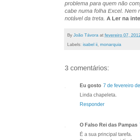
problema para quem não comp
cabe numa folha Excel. Nem 
notável da treta.
A Ler na int
By
João Távora
at
fevereiro 07, 201
Labels:
isabel ii
,
monarquia
3 comentários:
Eu gosto
7 de fevereiro d
Linda chapeleta.
Responder
O Falso Rei das Pampas
É a sua principal tarefa.