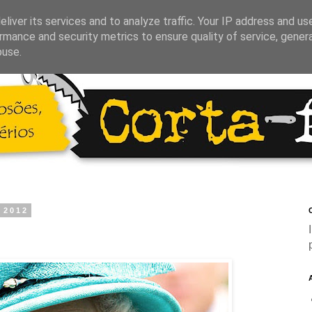
liver its services and to analyze traffic. Your IP address and us
rmance and security metrics to ensure quality of service, gene
buse.
e 2012
C