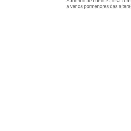
Sabendo de como é coisa compl
a ver os pormenores das alteraç