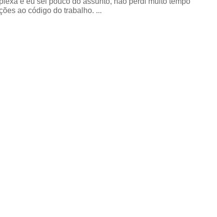
exa e eu sei pouco do assunto, não perdi muito tempo
ões ao código do trabalho. ...