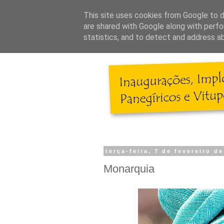
This site uses cookies from Google to de
are shared with Google along with perfo
statistics, and to detect and address a
terça-feira, 7 de fevereiro d
Monarquia