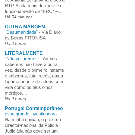
RTP. Ainda mais delirante é o
funcionamento da *ERC* – ...
Há 54 minutos
OUTRA MARGEM
"Desumanidade"
-
Via Diário
as Beiras PITONISA
Há 3 horas
LITERALMENTE
"Não voltaremos"
-
Ambos
sabemos não haverá outra
vez, desde o primeiro instante
o sabemos, fatal revés, gasta
lágrima arfante de adeus sem
vida como os teus olhos
mortiços,...
Há 9 horas
Portugal Contemporâneo
essa grande investigadora
-
Na minha opinião, o próximo
director-nacional da Polícia
Judiciária não deve ser um