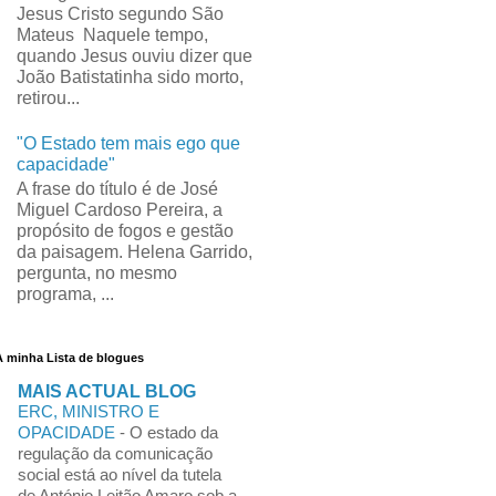
Jesus Cristo segundo São
Mateus Naquele tempo,
quando Jesus ouviu dizer que
João Batistatinha sido morto,
retirou...
"O Estado tem mais ego que
capacidade"
A frase do título é de José
Miguel Cardoso Pereira, a
propósito de fogos e gestão
da paisagem. Helena Garrido,
pergunta, no mesmo
programa, ...
A minha Lista de blogues
MAIS ACTUAL BLOG
ERC, MINISTRO E
OPACIDADE
-
O estado da
regulação da comunicação
social está ao nível da tutela
de António Leitão Amaro sob a