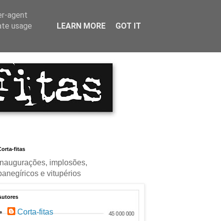
er-agent
rate usage
LEARN MORE
GOT IT
orta-fitas
Inaugurações, implosões,
panegíricos e vitupérios
Autores
Corta-fitas