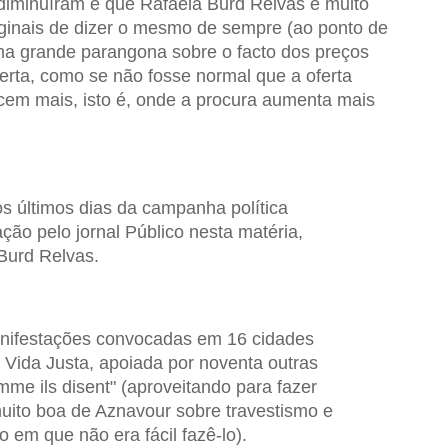
diminuíram e que Rafaela Burd Relvas é muito
riginais de dizer o mesmo de sempre (ao ponto de
uma grande parangona sobre o facto dos preços
erta, como se não fosse normal que a oferta
em mais, isto é, onde a procura aumenta mais
 últimos dias da campanha política
ão pelo jornal Público nesta matéria,
Burd Relvas.
nifestações convocadas em 16 cidades
 Vida Justa, apoiada por noventa outras
mme ils disent" (aproveitando para fazer
ito boa de Aznavour sobre travestismo e
em que não era fácil fazê-lo).