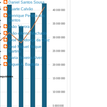
Daniel Santos Sousa
Duarte Calvão
Henrique Pereira dos
Santos
João Távora
João-Afonso Machado
José Mendonça da Cruz
José Miguel Roque
Martins
Maria Teixeira Alves
Miguel A. Baptista
Seguidores